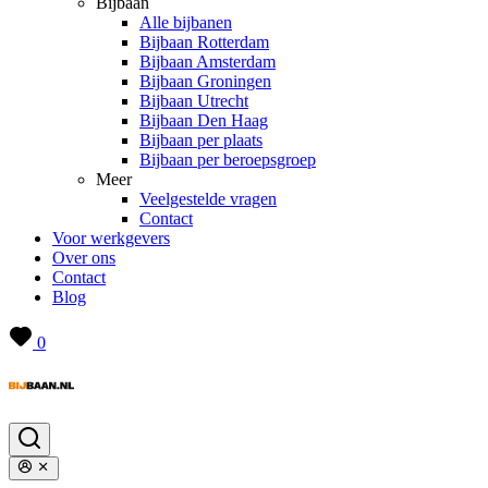
Bijbaan
Alle bijbanen
Bijbaan Rotterdam
Bijbaan Amsterdam
Bijbaan Groningen
Bijbaan Utrecht
Bijbaan Den Haag
Bijbaan per plaats
Bijbaan per beroepsgroep
Meer
Veelgestelde vragen
Contact
Voor werkgevers
Over ons
Contact
Blog
0