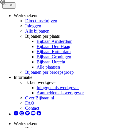
Werkzoekend
Direct inschrijven
Inloggen
Alle bijbanen
Bijbanen per plaats
Bijbaan Amsterdam
Bijbaan Den Haag
Bijbaan Rotterdam
Bijbaan Groningen
Bijbaan Utrecht
Alle plaatsen
Bijbanen per beroepsgroep
Informatie
Ik ben werkgever
Inloggen als werkgever
Aanmelden als werkgever
Over Bijbaan.nl
FAQ
Contact
Werkzoekend