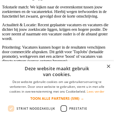
Tekstuele match: We kijken naar de overeenkomst tussen jouw
zoektermen en de vacaturetekst. Hierbij wegen trefwoorden in de
functietitel het zwaarst, gevolgd door de korte omschrijving.
Actualiteit & Locatie: Recent geplaatste vacatures en vacatures die
dichter bij jouw zoeklocatie liggen, krijgen een hogere positie. De
score neemt af naarmate een vacature ouder is of de afstand groter
wordt.
Prioritering: Vacatures kunnen hoger in de resultaten verschijnen
door commerciële afspraken. Dit geldt voor 'TopJobs' (betaalde
promotie), werkgevers met een actieve 'boost' of vacatures van
directe partners (versus externe bronnen).
×
Deze website maakt gebruik
van cookies.
Inloggen als bedrijf
Deze website gebruikt cookies om uw gebruikerservaring te
verbeteren. Door onze website te gebruiken, stemt u in met alle
E-mail
*
cookies in overeenstemming met ons Cookiebeleid.
Lees verder
TOON ALLE PARTNERS
(598) →
Wachtwoord
STRIKT NOODZAKELIJK
PRESTATIE
login gegevens onthouden