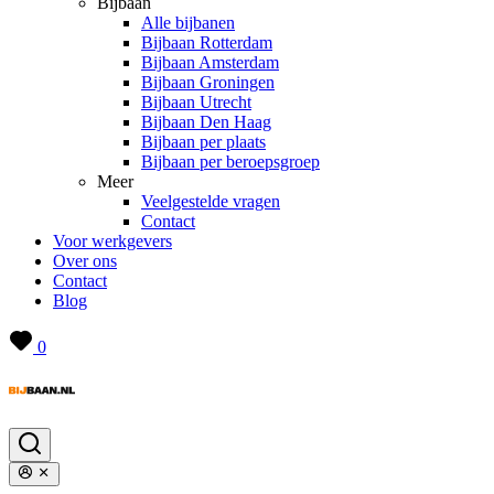
Bijbaan
Alle bijbanen
Bijbaan Rotterdam
Bijbaan Amsterdam
Bijbaan Groningen
Bijbaan Utrecht
Bijbaan Den Haag
Bijbaan per plaats
Bijbaan per beroepsgroep
Meer
Veelgestelde vragen
Contact
Voor werkgevers
Over ons
Contact
Blog
0