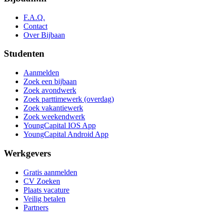
F.A.Q.
Contact
Over Bijbaan
Studenten
Aanmelden
Zoek een bijbaan
Zoek avondwerk
Zoek parttimewerk (overdag)
Zoek vakantiewerk
Zoek weekendwerk
YoungCapital IOS App
YoungCapital Android App
Werkgevers
Gratis aanmelden
CV Zoeken
Plaats vacature
Veilig betalen
Partners