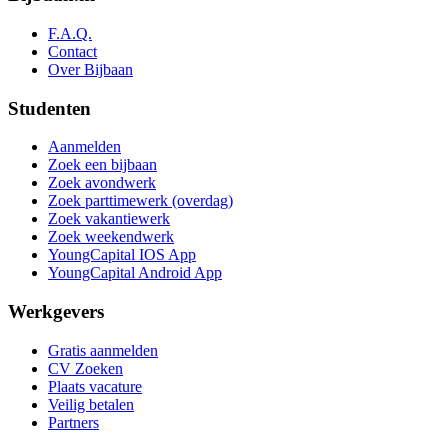
F.A.Q.
Contact
Over Bijbaan
Studenten
Aanmelden
Zoek een bijbaan
Zoek avondwerk
Zoek parttimewerk (overdag)
Zoek vakantiewerk
Zoek weekendwerk
YoungCapital IOS App
YoungCapital Android App
Werkgevers
Gratis aanmelden
CV Zoeken
Plaats vacature
Veilig betalen
Partners