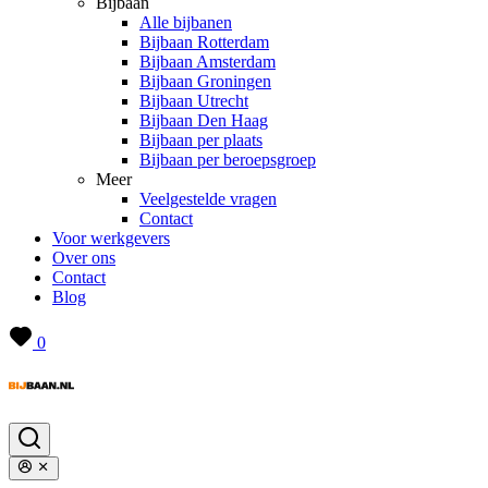
Bijbaan
Alle bijbanen
Bijbaan Rotterdam
Bijbaan Amsterdam
Bijbaan Groningen
Bijbaan Utrecht
Bijbaan Den Haag
Bijbaan per plaats
Bijbaan per beroepsgroep
Meer
Veelgestelde vragen
Contact
Voor werkgevers
Over ons
Contact
Blog
0