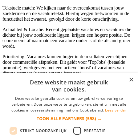
Tekstuele match: We kijken naar de overeenkomst tussen jouw
zoektermen en de vacaturetekst. Hierbij wegen trefwoorden in de
functietitel het zwaarst, gevolgd door de korte omschrijving.
Actualiteit & Locatie: Recent geplaatste vacatures en vacatures die
dichter bij jouw zoeklocatie liggen, krijgen een hogere positie. De
score neemt af naarmate een vacature ouder is of de afstand groter
wordt.
Prioritering: Vacatures kunnen hoger in de resultaten verschijnen
door commerciële afspraken. Dit geldt voor 'TopJobs' (betaalde
promotie), werkgevers met een actieve 'boost' of vacatures van
directe partners (versus externe bronnen).
×
Deze website maakt gebruik
van cookies.
Inloggen als bedrijf
Deze website gebruikt cookies om uw gebruikerservaring te
verbeteren. Door onze website te gebruiken, stemt u in met alle
E-mail
*
cookies in overeenstemming met ons Cookiebeleid.
Lees verder
TOON ALLE PARTNERS
(598) →
Wachtwoord
STRIKT NOODZAKELIJK
PRESTATIE
login gegevens onthouden