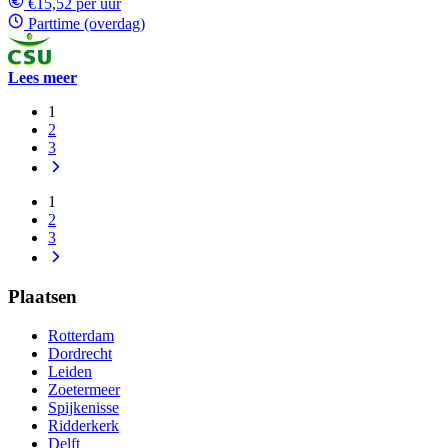
€15,52 per uur
Parttime (overdag)
Lees meer
1
2
3
1
2
3
Plaatsen
Rotterdam
Dordrecht
Leiden
Zoetermeer
Spijkenisse
Ridderkerk
Delft