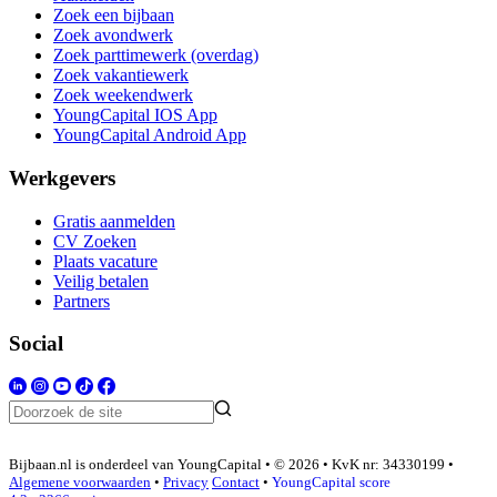
Zoek een bijbaan
Zoek avondwerk
Zoek parttimewerk (overdag)
Zoek vakantiewerk
Zoek weekendwerk
YoungCapital IOS App
YoungCapital Android App
Werkgevers
Gratis aanmelden
CV Zoeken
Plaats vacature
Veilig betalen
Partners
Social
Bijbaan.nl is onderdeel van YoungCapital • © 2026 • KvK nr: 34330199 •
Algemene voorwaarden
•
Privacy
Contact
•
YoungCapital score