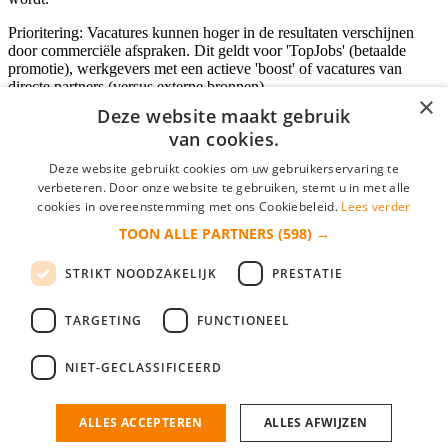
Prioritering: Vacatures kunnen hoger in de resultaten verschijnen
door commerciële afspraken. Dit geldt voor 'TopJobs' (betaalde
promotie), werkgevers met een actieve 'boost' of vacatures van
directe partners (versus externe bronnen).
×
Deze website maakt gebruik
van cookies.
Inloggen als bedrijf
Deze website gebruikt cookies om uw gebruikerservaring te
verbeteren. Door onze website te gebruiken, stemt u in met alle
E-mail
*
cookies in overeenstemming met ons Cookiebeleid.
Lees verder
TOON ALLE PARTNERS
(598) →
Wachtwoord
STRIKT NOODZAKELIJK
PRESTATIE
login gegevens onthouden
Wachtwoord vergeten?
login
TARGETING
FUNCTIONEEL
Bedrijf aanmelden
NIET-GECLASSIFICEERD
Na het aanmelden kun je meteen je vacature plaatsen en heb je je
nieuwe collega/werknemer zo gevonden!
ALLES ACCEPTEREN
ALLES AFWIJZEN