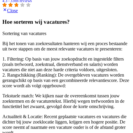
4.3 - 3366 reviews
Close
Hoe sorteren wij vacatures?
Sortering van vacatures
Bij het tonen van zoekresultaten hanteren wij een proces bestaande
uit twee stappen om de meest relevante vacatures te presenteren:
1. Filtering: Op basis van jouw zoekopdracht en ingestelde filters
(zoals trefwoord, zoekstraal, dienstverband en salaris) worden
vacatures die niet aan deze harde criteria voldoen, uitgesloten.
2. Rangschikking (Ranking): De overgebleven vacatures worden
gerangschikt op basis van een gecombineerde relevantiescore. Deze
score wordt als volgt opgebouwd:
Tekstuele match: We kijken naar de overeenkomst tussen jouw
zoektermen en de vacaturetekst. Hierbij wegen trefwoorden in de
functietitel het zwaarst, gevolgd door de korte omschrijving.
Actualiteit & Locatie: Recent geplaatste vacatures en vacatures die
dichter bij jouw zoeklocatie liggen, krijgen een hogere positie. De
score neemt af naarmate een vacature ouder is of de afstand groter
wordt.