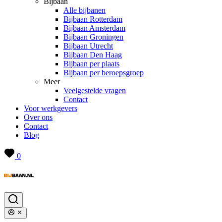
Bijbaan
Alle bijbanen
Bijbaan Rotterdam
Bijbaan Amsterdam
Bijbaan Groningen
Bijbaan Utrecht
Bijbaan Den Haag
Bijbaan per plaats
Bijbaan per beroepsgroep
Meer
Veelgestelde vragen
Contact
Voor werkgevers
Over ons
Contact
Blog
0