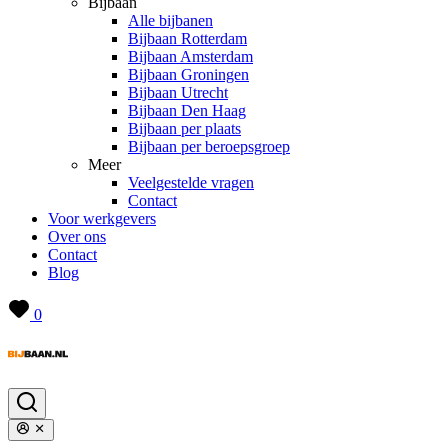
Bijbaan
Alle bijbanen
Bijbaan Rotterdam
Bijbaan Amsterdam
Bijbaan Groningen
Bijbaan Utrecht
Bijbaan Den Haag
Bijbaan per plaats
Bijbaan per beroepsgroep
Meer
Veelgestelde vragen
Contact
Voor werkgevers
Over ons
Contact
Blog
0