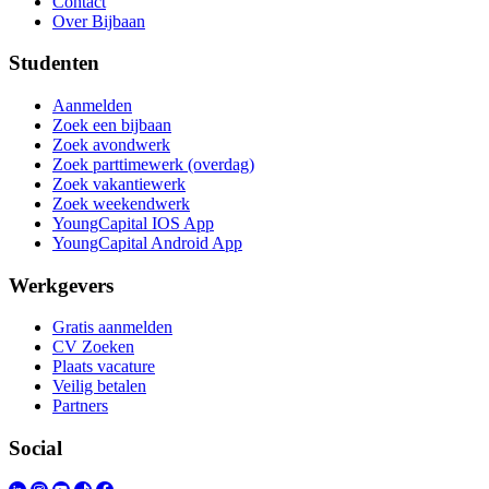
Contact
Over Bijbaan
Studenten
Aanmelden
Zoek een bijbaan
Zoek avondwerk
Zoek parttimewerk (overdag)
Zoek vakantiewerk
Zoek weekendwerk
YoungCapital IOS App
YoungCapital Android App
Werkgevers
Gratis aanmelden
CV Zoeken
Plaats vacature
Veilig betalen
Partners
Social