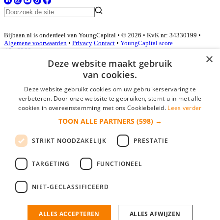
Bijbaan.nl is onderdeel van YoungCapital • © 2026 • KvK nr: 34330199 •
Algemene voorwaarden
•
Privacy
Contact
•
YoungCapital score
4.3 - 3366 reviews
×
Deze website maakt gebruik
van cookies.
Inloggen als bedrijf
Deze website gebruikt cookies om uw gebruikerservaring te
verbeteren. Door onze website te gebruiken, stemt u in met alle
E-mail
*
cookies in overeenstemming met ons Cookiebeleid.
Lees verder
TOON ALLE PARTNERS
(598) →
Wachtwoord
STRIKT NOODZAKELIJK
PRESTATIE
login gegevens onthouden
Wachtwoord vergeten?
login
TARGETING
FUNCTIONEEL
Bedrijf aanmelden
NIET-GECLASSIFICEERD
Na het aanmelden kun je meteen je vacature plaatsen en heb je je
nieuwe collega/werknemer zo gevonden!
ALLES ACCEPTEREN
ALLES AFWIJZEN