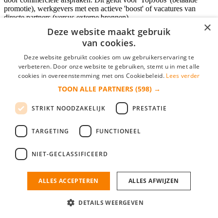
promotie), werkgevers met een actieve 'boost' of vacatures van
directe partners (versus externe bronnen).
×
Deze website maakt gebruik
van cookies.
Inloggen als bedrijf
Deze website gebruikt cookies om uw gebruikerservaring te
verbeteren. Door onze website te gebruiken, stemt u in met alle
E-mail
*
cookies in overeenstemming met ons Cookiebeleid.
Lees verder
TOON ALLE PARTNERS
(598) →
Wachtwoord
STRIKT NOODZAKELIJK
PRESTATIE
login gegevens onthouden
Wachtwoord vergeten?
login
TARGETING
FUNCTIONEEL
Bedrijf aanmelden
NIET-GECLASSIFICEERD
Na het aanmelden kun je meteen je vacature plaatsen en heb je je
nieuwe collega/werknemer zo gevonden!
ALLES ACCEPTEREN
ALLES AFWIJZEN
Heb je nog geen gratis bedrijfsprofiel?
DETAILS WEERGEVEN
Bedrijf aanmelden