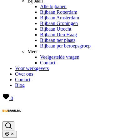
Bijbaan
Alle bijbanen
Bijbaan Rotterdam
Bijbaan Amsterdam
Bijbaan Groningen
Bijbaan Utrecht
Bijbaan Den Haag
Bijbaan per plaats
Bijbaan per beroepsgroep
Meer
Veelgestelde vragen
Contact
Voor werkgevers
Over ons
Contact
Blog
0