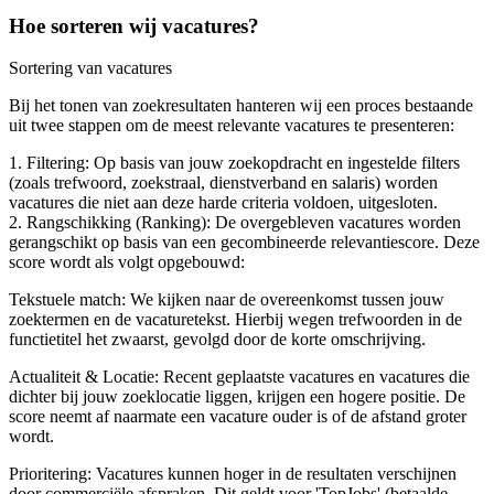
Hoe sorteren wij vacatures?
Sortering van vacatures
Bij het tonen van zoekresultaten hanteren wij een proces bestaande
uit twee stappen om de meest relevante vacatures te presenteren:
1. Filtering: Op basis van jouw zoekopdracht en ingestelde filters
(zoals trefwoord, zoekstraal, dienstverband en salaris) worden
vacatures die niet aan deze harde criteria voldoen, uitgesloten.
2. Rangschikking (Ranking): De overgebleven vacatures worden
gerangschikt op basis van een gecombineerde relevantiescore. Deze
score wordt als volgt opgebouwd:
Tekstuele match: We kijken naar de overeenkomst tussen jouw
zoektermen en de vacaturetekst. Hierbij wegen trefwoorden in de
functietitel het zwaarst, gevolgd door de korte omschrijving.
Actualiteit & Locatie: Recent geplaatste vacatures en vacatures die
dichter bij jouw zoeklocatie liggen, krijgen een hogere positie. De
score neemt af naarmate een vacature ouder is of de afstand groter
wordt.
Prioritering: Vacatures kunnen hoger in de resultaten verschijnen
door commerciële afspraken. Dit geldt voor 'TopJobs' (betaalde