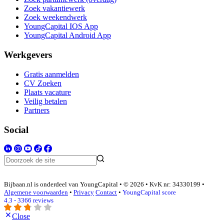
Zoek vakantiewerk
Zoek weekendwerk
YoungCapital IOS App
YoungCapital Android App
Werkgevers
Gratis aanmelden
CV Zoeken
Plaats vacature
Veilig betalen
Partners
Social
Bijbaan.nl is onderdeel van YoungCapital • © 2026 • KvK nr: 34330199 •
Algemene voorwaarden
•
Privacy
Contact
•
YoungCapital score
4.3 - 3366 reviews
Close