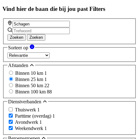
this
field
Vind hier de baan die bij jou past
Filters
Zoeken
Zoeken
Sorteer op
Afstanden
Binnen 10 km
1
Binnen 25 km
1
Binnen 50 km
22
Binnen 100 km
88
Dienstverbanden
Thuiswerk
1
Parttime (overdag)
1
Avondwerk
1
Weekendwerk
1
Beroepsgroepen