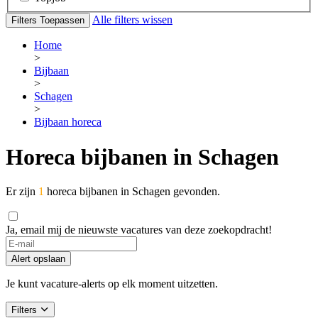
Alle filters wissen
Filters Toepassen
Home
>
Bijbaan
>
Schagen
>
Bijbaan horeca
Horeca bijbanen in Schagen
Er zijn
1
horeca bijbanen in Schagen gevonden.
Ja, email mij de nieuwste vacatures van deze zoekopdracht!
If
you
Alert opslaan
are
a
Je kunt vacature-alerts op elk moment uitzetten.
human,
ignore
Filters