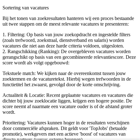
Sortering van vacatures
Bij het tonen van zoekresultaten hanteren wij een proces bestaande
uit twee stappen om de meest relevante vacatures te presenteren:
1. Filtering: Op basis van jouw zoekopdracht en ingestelde filters
(zoals trefwoord, zoekstraal, dienstverband en salaris) worden
vacatures die niet aan deze harde criteria voldoen, uitgesloten.
2. Rangschikking (Ranking): De overgebleven vacatures worden
gerangschikt op basis van een gecombineerde relevantiescore. Deze
score wordt als volgt opgebouwd:
Tekstuele match: We kijken naar de overeenkomst tussen jouw
zoektermen en de vacaturetekst. Hierbij wegen trefwoorden in de
functietitel het zwaarst, gevolgd door de korte omschrijving.
Actualiteit & Locatie: Recent geplaatste vacatures en vacatures die
dichter bij jouw zoeklocatie liggen, krijgen een hogere positie. De
score neemt af naarmate een vacature ouder is of de afstand groter
wordt.
Prioritering: Vacatures kunnen hoger in de resultaten verschijnen
door commerciële afspraken. Dit geldt voor 'TopJobs' (betaalde
promotie), werkgevers met een actieve 'boost' of vacatures van
directe partners (versus externe bronnen).