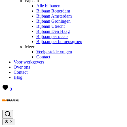
Bijbaan
Alle bijbanen
Bijbaan Rotterdam
Bijbaan Amsterdam
Bijbaan Groningen
Bijbaan Utrecht
Bijbaan Den Haag
Bijbaan per plaats
Bijbaan per beroepsgroep
Meer
Veelgestelde vragen
Contact
Voor werkgevers
Over ons
Contact
Blog
0