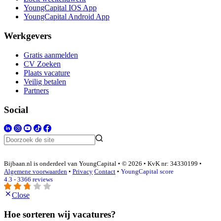
YoungCapital IOS App
YoungCapital Android App
Werkgevers
Gratis aanmelden
CV Zoeken
Plaats vacature
Veilig betalen
Partners
Social
Bijbaan.nl is onderdeel van YoungCapital • © 2026 • KvK nr: 34330199 •
Algemene voorwaarden
•
Privacy
Contact
•
YoungCapital score
4.3 - 3366 reviews
Close
Hoe sorteren wij vacatures?