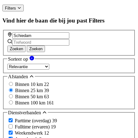
human,
ignore
Filters
this
field
Vind hier de baan die bij jou past
Filters
Zoeken
Zoeken
Sorteer op
Afstanden
Binnen 10 km
22
Binnen 25 km
39
Binnen 50 km
63
Binnen 100 km
161
Dienstverbanden
Parttime (overdag)
39
Fulltime (ervaren)
19
Weekendwerk
12