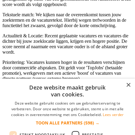
score wordt als volgt opgebouwd:
Tekstuele match: We kijken naar de overeenkomst tussen jouw
zoektermen en de vacaturetekst. Hierbij wegen trefwoorden in de
functietitel het zwaarst, gevolgd door de korte omschrijving.
Actualiteit & Locatie: Recent geplaatste vacatures en vacatures die
dichter bij jouw zoeklocatie liggen, krijgen een hogere positie. De
score neemt af naarmate een vacature ouder is of de afstand groter
wordt.
Prioritering: Vacatures kunnen hoger in de resultaten verschijnen
door commerciële afspraken. Dit geldt voor 'TopJobs' (betaalde
promotie), werkgevers met een actieve 'boost' of vacatures van
directe partners (versus externe bronnen).
×
Deze website maakt gebruik
van cookies.
Inloggen als bedrijf
Deze website gebruikt cookies om uw gebruikerservaring te
verbeteren. Door onze website te gebruiken, stemt u in met alle
E-mail
*
cookies in overeenstemming met ons Cookiebeleid.
Lees verder
TOON ALLE PARTNERS
(598) →
Wachtwoord
STRIKT NOODZAKELIJK
PRESTATIE