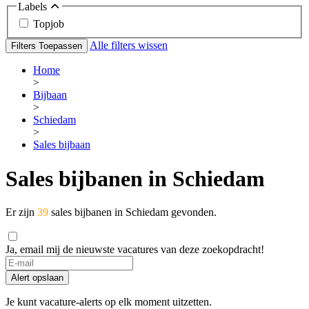
Labels
Topjob
Alle filters wissen
Filters Toepassen
Home
>
Bijbaan
>
Schiedam
>
Sales bijbaan
Sales bijbanen in Schiedam
Er zijn
39
sales bijbanen in Schiedam gevonden.
Ja, email mij de nieuwste vacatures van deze zoekopdracht!
If
you
Alert opslaan
are
a
Je kunt vacature-alerts op elk moment uitzetten.