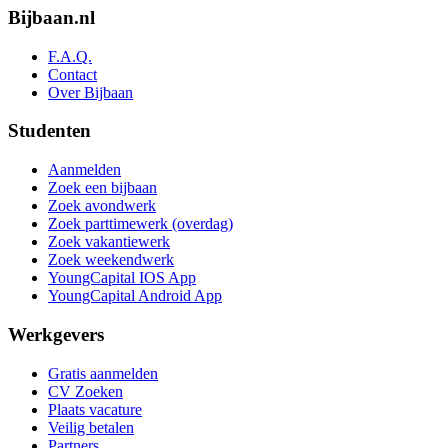
Bijbaan.nl
F.A.Q.
Contact
Over Bijbaan
Studenten
Aanmelden
Zoek een bijbaan
Zoek avondwerk
Zoek parttimewerk (overdag)
Zoek vakantiewerk
Zoek weekendwerk
YoungCapital IOS App
YoungCapital Android App
Werkgevers
Gratis aanmelden
CV Zoeken
Plaats vacature
Veilig betalen
Partners