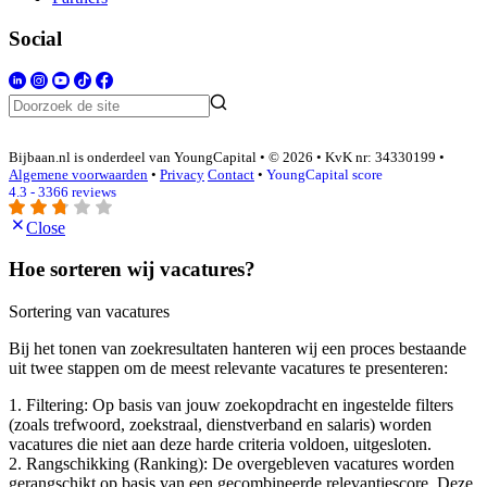
Social
Bijbaan.nl is onderdeel van YoungCapital • © 2026 • KvK nr: 34330199 •
Algemene voorwaarden
•
Privacy
Contact
•
YoungCapital score
4.3 - 3366 reviews
Close
Hoe sorteren wij vacatures?
Sortering van vacatures
Bij het tonen van zoekresultaten hanteren wij een proces bestaande
uit twee stappen om de meest relevante vacatures te presenteren:
1. Filtering: Op basis van jouw zoekopdracht en ingestelde filters
(zoals trefwoord, zoekstraal, dienstverband en salaris) worden
vacatures die niet aan deze harde criteria voldoen, uitgesloten.
2. Rangschikking (Ranking): De overgebleven vacatures worden
gerangschikt op basis van een gecombineerde relevantiescore. Deze