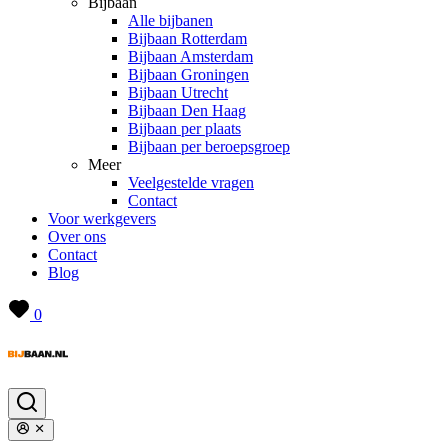
Bijbaan
Alle bijbanen
Bijbaan Rotterdam
Bijbaan Amsterdam
Bijbaan Groningen
Bijbaan Utrecht
Bijbaan Den Haag
Bijbaan per plaats
Bijbaan per beroepsgroep
Meer
Veelgestelde vragen
Contact
Voor werkgevers
Over ons
Contact
Blog
0