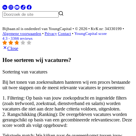
Bijbaan.nl is onderdeel van YoungCapital • © 2026 • KvK nr: 34330199 •
Algemene voorwaarden
•
Privacy
Contact
•
YoungCapital score
4.3 - 3366 reviews
Close
Hoe sorteren wij vacatures?
Sortering van vacatures
Bij het tonen van zoekresultaten hanteren wij een proces bestaande
uit twee stappen om de meest relevante vacatures te presenteren:
1. Filtering: Op basis van jouw zoekopdracht en ingestelde filters
(zoals trefwoord, zoekstraal, dienstverband en salaris) worden
vacatures die niet aan deze harde criteria voldoen, uitgesloten.
2. Rangschikking (Ranking): De overgebleven vacatures worden
gerangschikt op basis van een gecombineerde relevantiescore. Deze
score wordt als volgt opgebouwd:
Tekstuele match: We kijken naar de overeenkomst tussen jouw