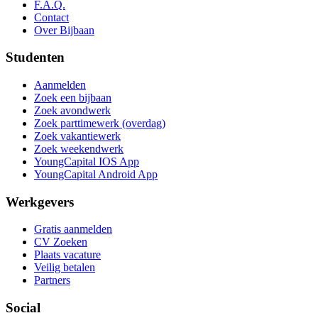
F.A.Q.
Contact
Over Bijbaan
Studenten
Aanmelden
Zoek een bijbaan
Zoek avondwerk
Zoek parttimewerk (overdag)
Zoek vakantiewerk
Zoek weekendwerk
YoungCapital IOS App
YoungCapital Android App
Werkgevers
Gratis aanmelden
CV Zoeken
Plaats vacature
Veilig betalen
Partners
Social