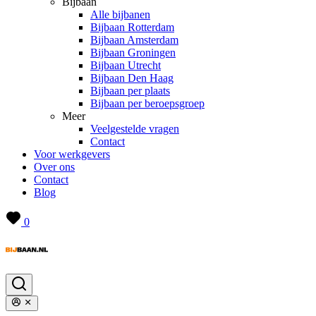
Bijbaan
Alle bijbanen
Bijbaan Rotterdam
Bijbaan Amsterdam
Bijbaan Groningen
Bijbaan Utrecht
Bijbaan Den Haag
Bijbaan per plaats
Bijbaan per beroepsgroep
Meer
Veelgestelde vragen
Contact
Voor werkgevers
Over ons
Contact
Blog
0