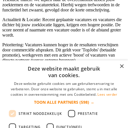
zoektermen en de vacaturetekst. Hierbij wegen trefwoorden in de
functietitel het zwaarst, gevolgd door de korte omschrijving.
Actualiteit & Locatie: Recent geplaatste vacatures en vacatures die
dichter bij jouw zoeklocatie liggen, krijgen een hogere positie. De
score neemt af naarmate een vacature ouder is of de afstand groter
wordt.
Prioritering: Vacatures kunnen hoger in de resultaten verschijnen
door commerciële afspraken. Dit geldt voor 'TopJobs' (betaalde
promotie), werkgevers met een actieve 'boost' of vacatures van
directe partners (versus externe bronnen).
×
Deze website maakt gebruik
van cookies.
Inloggen als bedrijf
Deze website gebruikt cookies om uw gebruikerservaring te
verbeteren. Door onze website te gebruiken, stemt u in met alle
E-mail
*
cookies in overeenstemming met ons Cookiebeleid.
Lees verder
TOON ALLE PARTNERS
(598) →
Wachtwoord
STRIKT NOODZAKELIJK
PRESTATIE
login gegevens onthouden
Wachtwoord vergeten?
login
TARGETING
FUNCTIONEEL