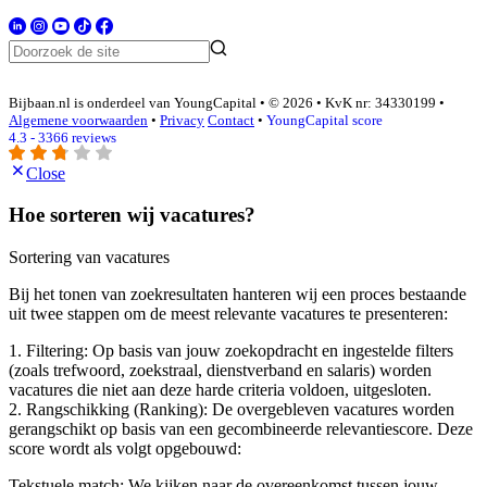
Bijbaan.nl is onderdeel van YoungCapital • © 2026 • KvK nr: 34330199 •
Algemene voorwaarden
•
Privacy
Contact
•
YoungCapital score
4.3 - 3366 reviews
Close
Hoe sorteren wij vacatures?
Sortering van vacatures
Bij het tonen van zoekresultaten hanteren wij een proces bestaande
uit twee stappen om de meest relevante vacatures te presenteren:
1. Filtering: Op basis van jouw zoekopdracht en ingestelde filters
(zoals trefwoord, zoekstraal, dienstverband en salaris) worden
vacatures die niet aan deze harde criteria voldoen, uitgesloten.
2. Rangschikking (Ranking): De overgebleven vacatures worden
gerangschikt op basis van een gecombineerde relevantiescore. Deze
score wordt als volgt opgebouwd:
Tekstuele match: We kijken naar de overeenkomst tussen jouw