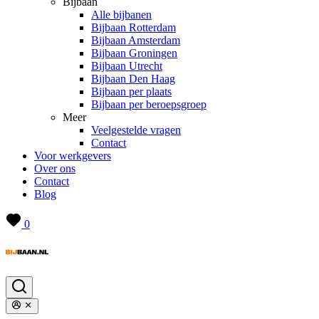
Bijbaan
Alle bijbanen
Bijbaan Rotterdam
Bijbaan Amsterdam
Bijbaan Groningen
Bijbaan Utrecht
Bijbaan Den Haag
Bijbaan per plaats
Bijbaan per beroepsgroep
Meer
Veelgestelde vragen
Contact
Voor werkgevers
Over ons
Contact
Blog
0