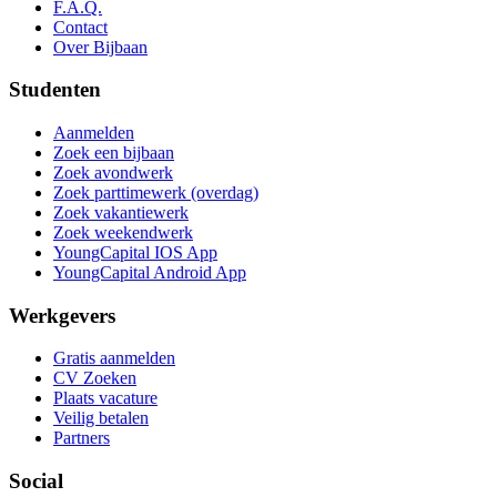
F.A.Q.
Contact
Over Bijbaan
Studenten
Aanmelden
Zoek een bijbaan
Zoek avondwerk
Zoek parttimewerk (overdag)
Zoek vakantiewerk
Zoek weekendwerk
YoungCapital IOS App
YoungCapital Android App
Werkgevers
Gratis aanmelden
CV Zoeken
Plaats vacature
Veilig betalen
Partners
Social