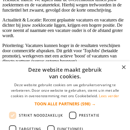
zoektermen en de vacaturetekst. Hierbij wegen trefwoorden in de
functietitel het zwaarst, gevolgd door de korte omschrijving.
Actualiteit & Locatie: Recent geplaatste vacatures en vacatures die
dichter bij jouw zoeklocatie liggen, krijgen een hogere positie. De
score neemt af naarmate een vacature ouder is of de afstand groter
wordt.
Prioritering: Vacatures kunnen hoger in de resultaten verschijnen
door commerciële afspraken. Dit geldt voor 'TopJobs' (betaalde
promotie), werkgevers met een actieve 'boost' of vacatures van
directe partners (versus externe bronnen).
×
Deze website maakt gebruik
van cookies.
Inloggen als bedrijf
Deze website gebruikt cookies om uw gebruikerservaring te
verbeteren. Door onze website te gebruiken, stemt u in met alle
E-mail
*
cookies in overeenstemming met ons Cookiebeleid.
Lees verder
TOON ALLE PARTNERS
(598) →
Wachtwoord
STRIKT NOODZAKELIJK
PRESTATIE
login gegevens onthouden
Wachtwoord vergeten?
login
TARGETING
FUNCTIONEEL