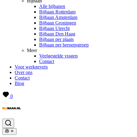
Bijbaan
Alle bijbanen
Bijbaan Rotterdam
Bijbaan Amsterdam
Bijbaan Groningen
Bijbaan Utrecht
Bijbaan Den Haag
Bijbaan per plaats
Bijbaan per beroepsgroep
Meer
Veelgestelde vragen
Contact
Voor werkgevers
Over ons
Contact
Blog
0