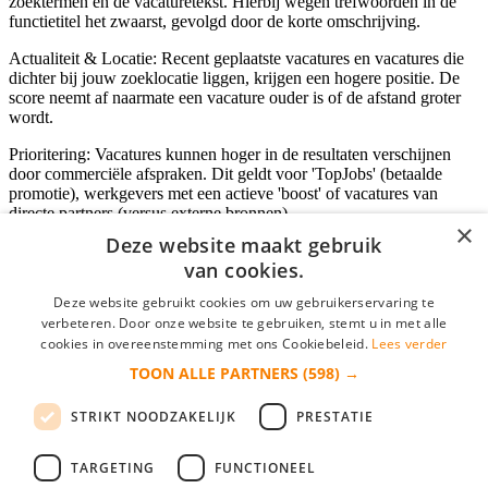
zoektermen en de vacaturetekst. Hierbij wegen trefwoorden in de
functietitel het zwaarst, gevolgd door de korte omschrijving.
Actualiteit & Locatie: Recent geplaatste vacatures en vacatures die
dichter bij jouw zoeklocatie liggen, krijgen een hogere positie. De
score neemt af naarmate een vacature ouder is of de afstand groter
wordt.
Prioritering: Vacatures kunnen hoger in de resultaten verschijnen
door commerciële afspraken. Dit geldt voor 'TopJobs' (betaalde
promotie), werkgevers met een actieve 'boost' of vacatures van
directe partners (versus externe bronnen).
×
Deze website maakt gebruik
van cookies.
Inloggen als bedrijf
Deze website gebruikt cookies om uw gebruikerservaring te
verbeteren. Door onze website te gebruiken, stemt u in met alle
E-mail
*
cookies in overeenstemming met ons Cookiebeleid.
Lees verder
TOON ALLE PARTNERS
(598) →
Wachtwoord
STRIKT NOODZAKELIJK
PRESTATIE
login gegevens onthouden
Wachtwoord vergeten?
login
TARGETING
FUNCTIONEEL