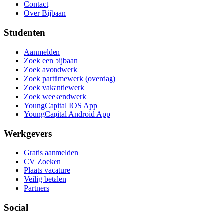
Contact
Over Bijbaan
Studenten
Aanmelden
Zoek een bijbaan
Zoek avondwerk
Zoek parttimewerk (overdag)
Zoek vakantiewerk
Zoek weekendwerk
YoungCapital IOS App
YoungCapital Android App
Werkgevers
Gratis aanmelden
CV Zoeken
Plaats vacature
Veilig betalen
Partners
Social