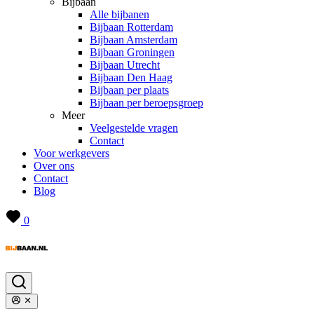
Bijbaan
Alle bijbanen
Bijbaan Rotterdam
Bijbaan Amsterdam
Bijbaan Groningen
Bijbaan Utrecht
Bijbaan Den Haag
Bijbaan per plaats
Bijbaan per beroepsgroep
Meer
Veelgestelde vragen
Contact
Voor werkgevers
Over ons
Contact
Blog
0