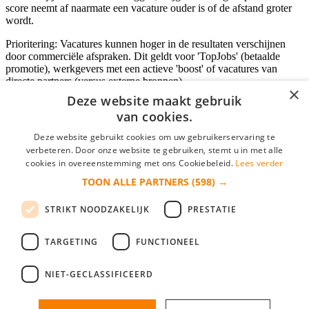
score neemt af naarmate een vacature ouder is of de afstand groter
wordt.
Prioritering: Vacatures kunnen hoger in de resultaten verschijnen
door commerciële afspraken. Dit geldt voor 'TopJobs' (betaalde
promotie), werkgevers met een actieve 'boost' of vacatures van
directe partners (versus externe bronnen).
×
Deze website maakt gebruik
van cookies.
Inloggen als bedrijf
Deze website gebruikt cookies om uw gebruikerservaring te
verbeteren. Door onze website te gebruiken, stemt u in met alle
E-mail
*
cookies in overeenstemming met ons Cookiebeleid.
Lees verder
TOON ALLE PARTNERS
(598) →
Wachtwoord
STRIKT NOODZAKELIJK
PRESTATIE
login gegevens onthouden
Wachtwoord vergeten?
login
TARGETING
FUNCTIONEEL
Bedrijf aanmelden
NIET-GECLASSIFICEERD
Na het aanmelden kun je meteen je vacature plaatsen en heb je je
nieuwe collega/werknemer zo gevonden!