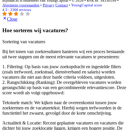
Bijbaan.nl is onderdeel van YoungCapital • © 2026 • KvK nr: 34330199 •
Algemene voorwaarden
•
Privacy
Contact
•
YoungCapital score
4.3 - 3366 reviews
Close
Hoe sorteren wij vacatures?
Sortering van vacatures
Bij het tonen van zoekresultaten hanteren wij een proces bestaande
uit twee stappen om de meest relevante vacatures te presenteren:
1. Filtering: Op basis van jouw zoekopdracht en ingestelde filters
(zoals trefwoord, zoekstraal, dienstverband en salaris) worden
vacatures die niet aan deze harde criteria voldoen, uitgesloten.
2. Rangschikking (Ranking): De overgebleven vacatures worden
gerangschikt op basis van een gecombineerde relevantiescore. Deze
score wordt als volgt opgebouwd:
Tekstuele match: We kijken naar de overeenkomst tussen jouw
zoektermen en de vacaturetekst. Hierbij wegen trefwoorden in de
functietitel het zwaarst, gevolgd door de korte omschrijving.
Actualiteit & Locatie: Recent geplaatste vacatures en vacatures die
dichter bij jouw zoeklocatie liggen, krijgen een hogere positie. De