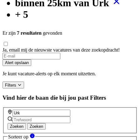
binnen 25km van Urk
+ 5
Er zijn
7 resultaten
gevonden
Ja, email mij de nieuwste vacatures van deze zoekopdracht!
If
you
Alert opslaan
are
a
Je kunt vacature-alerts op elk moment uitzetten.
human,
ignore
Filters
this
field
Vind hier de baan die bij jou past
Filters
Zoeken
Zoeken
Sorteer op