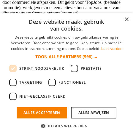
door commerciële afspraken. Dit geldt voor 'TopJobs' (betaalde
promotie), werkgevers met een actieve 'boost' of vacatures van
directe partners (versus externe bronnen).
×
Deze website maakt gebruik
van cookies.
Inloggen als bedrijf
Deze website gebruikt cookies om uw gebruikerservaring te
verbeteren. Door onze website te gebruiken, stemt u in met alle
E-mail
*
cookies in overeenstemming met ons Cookiebeleid.
Lees verder
TOON ALLE PARTNERS
(598) →
Wachtwoord
STRIKT NOODZAKELIJK
PRESTATIE
login gegevens onthouden
Wachtwoord vergeten?
login
TARGETING
FUNCTIONEEL
Bedrijf aanmelden
NIET-GECLASSIFICEERD
Na het aanmelden kun je meteen je vacature plaatsen en heb je je
nieuwe collega/werknemer zo gevonden!
ALLES ACCEPTEREN
ALLES AFWIJZEN
Heb je nog geen gratis bedrijfsprofiel?
DETAILS WEERGEVEN
Bedrijf aanmelden