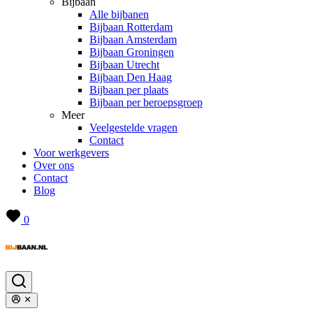
Bijbaan
Alle bijbanen
Bijbaan Rotterdam
Bijbaan Amsterdam
Bijbaan Groningen
Bijbaan Utrecht
Bijbaan Den Haag
Bijbaan per plaats
Bijbaan per beroepsgroep
Meer
Veelgestelde vragen
Contact
Voor werkgevers
Over ons
Contact
Blog
0