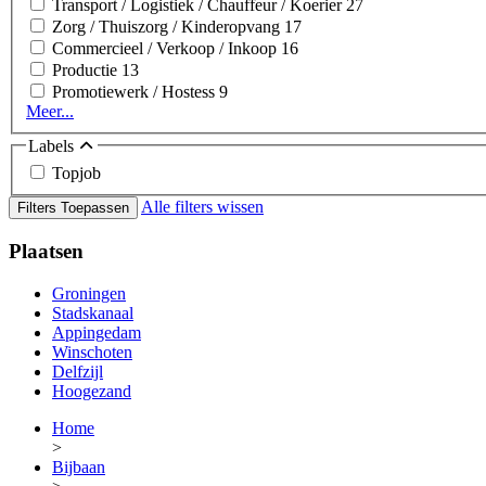
Transport / Logistiek / Chauffeur / Koerier
27
Zorg / Thuiszorg / Kinderopvang
17
Commercieel / Verkoop / Inkoop
16
Productie
13
Promotiewerk / Hostess
9
Meer...
Labels
Topjob
Alle filters wissen
Filters Toepassen
Plaatsen
Groningen
Stadskanaal
Appingedam
Winschoten
Delfzijl
Hoogezand
Home
>
Bijbaan