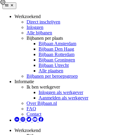
Werkzoekend
Direct inschrijven
Inloggen
Alle bijbanen
Bijbanen per plaats
Bijbaan Amsterdam
Bijbaan Den Haag
Bijbaan Rotterdam
Bijbaan Groningen
Bijbaan Utrecht
Alle plaatsen
Bijbanen per beroepsgroep
Informatie
Ik ben werkgever
Inloggen als werkgever
Aanmelden als werkgever
Over Bijbaan.nl
FAQ
Contact
Werkzoekend