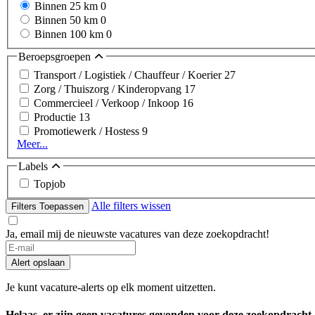
Binnen 25 km
0
Binnen 50 km
0
Binnen 100 km
0
Beroepsgroepen
Transport / Logistiek / Chauffeur / Koerier
27
Zorg / Thuiszorg / Kinderopvang
17
Commercieel / Verkoop / Inkoop
16
Productie
13
Promotiewerk / Hostess
9
Meer...
Labels
Topjob
Alle filters wissen
Filters Toepassen
Ja, email mij de nieuwste vacatures van deze zoekopdracht!
Alert opslaan
Je kunt vacature-alerts op elk moment uitzetten.
Helaas, er zijn geen vacatures gevonden voor deze zoekopdracht