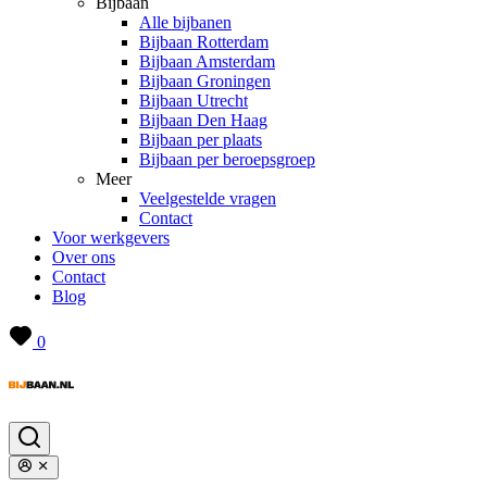
Bijbaan
Alle bijbanen
Bijbaan Rotterdam
Bijbaan Amsterdam
Bijbaan Groningen
Bijbaan Utrecht
Bijbaan Den Haag
Bijbaan per plaats
Bijbaan per beroepsgroep
Meer
Veelgestelde vragen
Contact
Voor werkgevers
Over ons
Contact
Blog
0