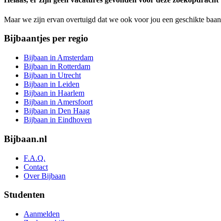
Maar we zijn ervan overtuigd dat we ook voor jou een geschikte baan
Bijbaantjes per regio
Bijbaan in Amsterdam
Bijbaan in Rotterdam
Bijbaan in Utrecht
Bijbaan in Leiden
Bijbaan in Haarlem
Bijbaan in Amersfoort
Bijbaan in Den Haag
Bijbaan in Eindhoven
Bijbaan.nl
F.A.Q.
Contact
Over Bijbaan
Studenten
Aanmelden