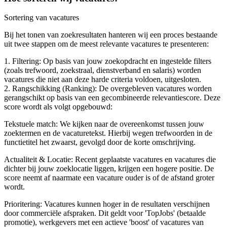
Sortering van vacatures
Bij het tonen van zoekresultaten hanteren wij een proces bestaande
uit twee stappen om de meest relevante vacatures te presenteren:
1. Filtering: Op basis van jouw zoekopdracht en ingestelde filters
(zoals trefwoord, zoekstraal, dienstverband en salaris) worden
vacatures die niet aan deze harde criteria voldoen, uitgesloten.
2. Rangschikking (Ranking): De overgebleven vacatures worden
gerangschikt op basis van een gecombineerde relevantiescore. Deze
score wordt als volgt opgebouwd:
Tekstuele match: We kijken naar de overeenkomst tussen jouw
zoektermen en de vacaturetekst. Hierbij wegen trefwoorden in de
functietitel het zwaarst, gevolgd door de korte omschrijving.
Actualiteit & Locatie: Recent geplaatste vacatures en vacatures die
dichter bij jouw zoeklocatie liggen, krijgen een hogere positie. De
score neemt af naarmate een vacature ouder is of de afstand groter
wordt.
Prioritering: Vacatures kunnen hoger in de resultaten verschijnen
door commerciële afspraken. Dit geldt voor 'TopJobs' (betaalde
promotie), werkgevers met een actieve 'boost' of vacatures van