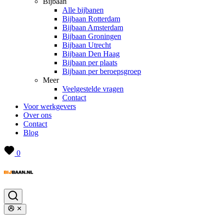
Bijbaan
Alle bijbanen
Bijbaan Rotterdam
Bijbaan Amsterdam
Bijbaan Groningen
Bijbaan Utrecht
Bijbaan Den Haag
Bijbaan per plaats
Bijbaan per beroepsgroep
Meer
Veelgestelde vragen
Contact
Voor werkgevers
Over ons
Contact
Blog
0