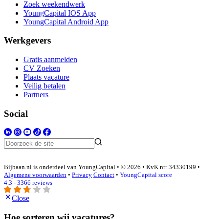
Zoek weekendwerk
YoungCapital IOS App
YoungCapital Android App
Werkgevers
Gratis aanmelden
CV Zoeken
Plaats vacature
Veilig betalen
Partners
Social
Bijbaan.nl is onderdeel van YoungCapital • © 2026 • KvK nr: 34330199 •
Algemene voorwaarden
•
Privacy
Contact
•
YoungCapital score
4.3 - 3366 reviews
Close
Hoe sorteren wij vacatures?