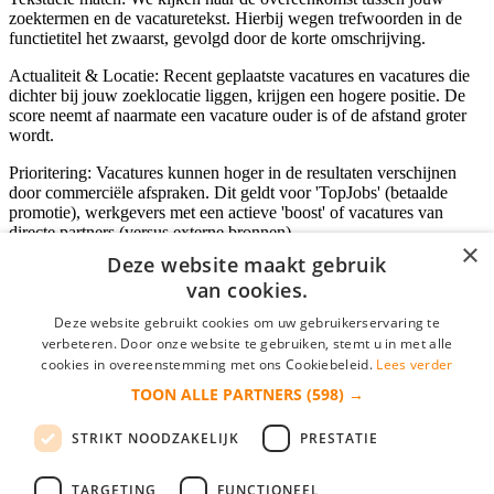
zoektermen en de vacaturetekst. Hierbij wegen trefwoorden in de
functietitel het zwaarst, gevolgd door de korte omschrijving.
Actualiteit & Locatie: Recent geplaatste vacatures en vacatures die
dichter bij jouw zoeklocatie liggen, krijgen een hogere positie. De
score neemt af naarmate een vacature ouder is of de afstand groter
wordt.
Prioritering: Vacatures kunnen hoger in de resultaten verschijnen
door commerciële afspraken. Dit geldt voor 'TopJobs' (betaalde
promotie), werkgevers met een actieve 'boost' of vacatures van
directe partners (versus externe bronnen).
×
Deze website maakt gebruik
van cookies.
Inloggen als bedrijf
Deze website gebruikt cookies om uw gebruikerservaring te
verbeteren. Door onze website te gebruiken, stemt u in met alle
E-mail
*
cookies in overeenstemming met ons Cookiebeleid.
Lees verder
TOON ALLE PARTNERS
(598) →
Wachtwoord
STRIKT NOODZAKELIJK
PRESTATIE
login gegevens onthouden
Wachtwoord vergeten?
login
TARGETING
FUNCTIONEEL