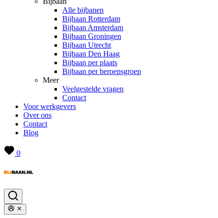
Bijbaan
Alle bijbanen
Bijbaan Rotterdam
Bijbaan Amsterdam
Bijbaan Groningen
Bijbaan Utrecht
Bijbaan Den Haag
Bijbaan per plaats
Bijbaan per beroepsgroep
Meer
Veelgestelde vragen
Contact
Voor werkgevers
Over ons
Contact
Blog
0