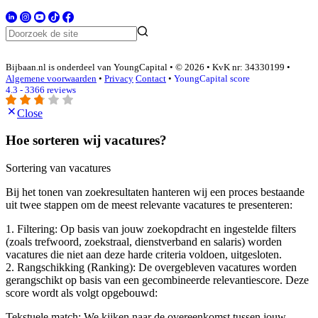
Bijbaan.nl is onderdeel van YoungCapital • © 2026 • KvK nr: 34330199 •
Algemene voorwaarden
•
Privacy
Contact
•
YoungCapital score
4.3 - 3366 reviews
Close
Hoe sorteren wij vacatures?
Sortering van vacatures
Bij het tonen van zoekresultaten hanteren wij een proces bestaande
uit twee stappen om de meest relevante vacatures te presenteren:
1. Filtering: Op basis van jouw zoekopdracht en ingestelde filters
(zoals trefwoord, zoekstraal, dienstverband en salaris) worden
vacatures die niet aan deze harde criteria voldoen, uitgesloten.
2. Rangschikking (Ranking): De overgebleven vacatures worden
gerangschikt op basis van een gecombineerde relevantiescore. Deze
score wordt als volgt opgebouwd:
Tekstuele match: We kijken naar de overeenkomst tussen jouw