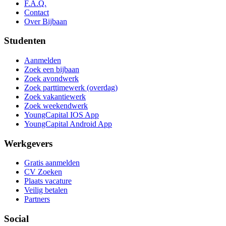
F.A.Q.
Contact
Over Bijbaan
Studenten
Aanmelden
Zoek een bijbaan
Zoek avondwerk
Zoek parttimewerk (overdag)
Zoek vakantiewerk
Zoek weekendwerk
YoungCapital IOS App
YoungCapital Android App
Werkgevers
Gratis aanmelden
CV Zoeken
Plaats vacature
Veilig betalen
Partners
Social