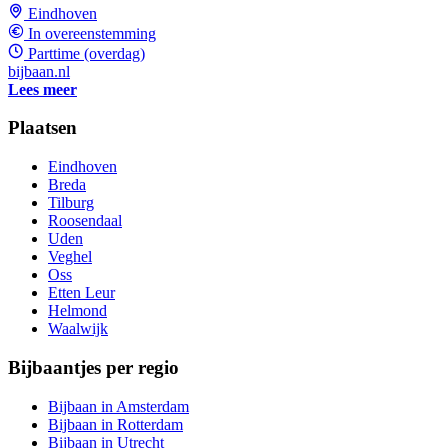
Eindhoven
In overeenstemming
Parttime (overdag)
bijbaan.nl
Lees meer
Plaatsen
Eindhoven
Breda
Tilburg
Roosendaal
Uden
Veghel
Oss
Etten Leur
Helmond
Waalwijk
Bijbaantjes per regio
Bijbaan in Amsterdam
Bijbaan in Rotterdam
Bijbaan in Utrecht