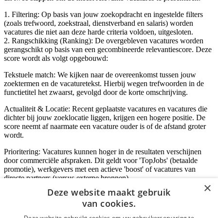
1. Filtering: Op basis van jouw zoekopdracht en ingestelde filters
(zoals trefwoord, zoekstraal, dienstverband en salaris) worden
vacatures die niet aan deze harde criteria voldoen, uitgesloten.
2. Rangschikking (Ranking): De overgebleven vacatures worden
gerangschikt op basis van een gecombineerde relevantiescore. Deze
score wordt als volgt opgebouwd:
Tekstuele match: We kijken naar de overeenkomst tussen jouw
zoektermen en de vacaturetekst. Hierbij wegen trefwoorden in de
functietitel het zwaarst, gevolgd door de korte omschrijving.
Actualiteit & Locatie: Recent geplaatste vacatures en vacatures die
dichter bij jouw zoeklocatie liggen, krijgen een hogere positie. De
score neemt af naarmate een vacature ouder is of de afstand groter
wordt.
Prioritering: Vacatures kunnen hoger in de resultaten verschijnen
door commerciële afspraken. Dit geldt voor 'TopJobs' (betaalde
promotie), werkgevers met een actieve 'boost' of vacatures van
directe partners (versus externe bronnen).
×
Deze website maakt gebruik
van cookies.
Inloggen als bedrijf
Deze website gebruikt cookies om uw gebruikerservaring te