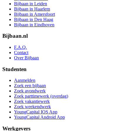
Bijbaan in Leiden
Bijbaan in Haarlem
Bijbaan in Amersfoort
Bijbaan in Den Haag
Bijbaan in Eindhoven
Bijbaan.nl
F.A.Q.
Contact
Over Bijbaan
Studenten
Aanmelden
Zoek een bijbaan
Zoek avondwerk
Zoek parttimewerk (overdag)
Zoek vakantiewerk
Zoek weekendwerk
YoungCapital IOS App
YoungCapital Android App
Werkgevers