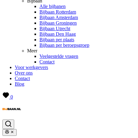
Bijbaan
Alle bijbanen
Bijbaan Rotterdam
Bijbaan Amsterdam
Bijbaan Groningen
Bijbaan Utrecht
Bijbaan Den Haag
Bijbaan per plaats
Bijbaan per beroepsgroep
Meer
Veelgestelde vragen
Contact
Voor werkgevers
Over ons
Contact
Blog
0