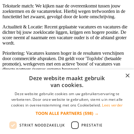
Tekstuele match: We kijken naar de overeenkomst tussen jouw
zoektermen en de vacaturetekst. Hierbij wegen trefwoorden in de
functietitel het zwaarst, gevolgd door de korte omschrijving.
Actualiteit & Locatie: Recent geplaatste vacatures en vacatures die
dichter bij jouw zoeklocatie liggen, krijgen een hogere positie. De
score neemt af naarmate een vacature ouder is of de afstand groter
wordt.
Prioritering: Vacatures kunnen hoger in de resultaten verschijnen
door commerciële afspraken. Dit geldt voor 'TopJobs' (betaalde
promotie), werkgevers met een actieve 'boost' of vacatures van
directe partners (versus externe bronnen).
×
Deze website maakt gebruik
van cookies.
Inloggen als bedrijf
Deze website gebruikt cookies om uw gebruikerservaring te
verbeteren. Door onze website te gebruiken, stemt u in met alle
E-mail
*
cookies in overeenstemming met ons Cookiebeleid.
Lees verder
TOON ALLE PARTNERS
(598) →
Wachtwoord
STRIKT NOODZAKELIJK
PRESTATIE
login gegevens onthouden
Wachtwoord vergeten?