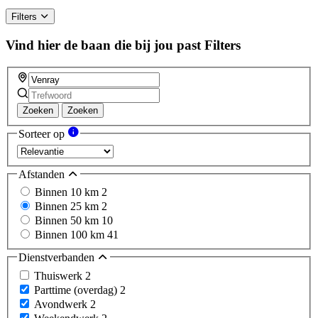
human,
ignore
Filters
this
field
Vind hier de baan die bij jou past
Filters
Zoeken
Zoeken
Sorteer op
Afstanden
Binnen 10 km
2
Binnen 25 km
2
Binnen 50 km
10
Binnen 100 km
41
Dienstverbanden
Thuiswerk
2
Parttime (overdag)
2
Avondwerk
2