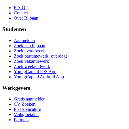
F.A.Q.
Contact
Over Bijbaan
Studenten
Aanmelden
Zoek een bijbaan
Zoek avondwerk
Zoek parttimewerk (overdag)
Zoek vakantiewerk
Zoek weekendwerk
YoungCapital IOS App
YoungCapital Android App
Werkgevers
Gratis aanmelden
CV Zoeken
Plaats vacature
Veilig betalen
Partners