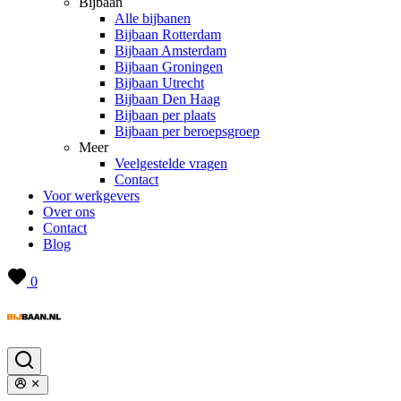
Bijbaan
Alle bijbanen
Bijbaan Rotterdam
Bijbaan Amsterdam
Bijbaan Groningen
Bijbaan Utrecht
Bijbaan Den Haag
Bijbaan per plaats
Bijbaan per beroepsgroep
Meer
Veelgestelde vragen
Contact
Voor werkgevers
Over ons
Contact
Blog
0