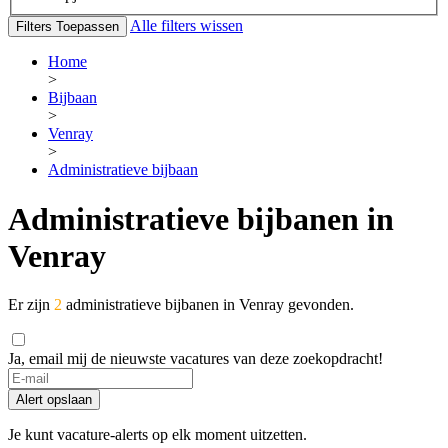
Alle filters wissen
Filters Toepassen
Home
>
Bijbaan
>
Venray
>
Administratieve bijbaan
Administratieve bijbanen in
Venray
Er zijn
2
administratieve bijbanen in Venray gevonden.
Ja, email mij de nieuwste vacatures van deze zoekopdracht!
If
you
Alert opslaan
are
a
Je kunt vacature-alerts op elk moment uitzetten.