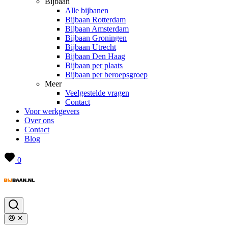
Bijbaan
Alle bijbanen
Bijbaan Rotterdam
Bijbaan Amsterdam
Bijbaan Groningen
Bijbaan Utrecht
Bijbaan Den Haag
Bijbaan per plaats
Bijbaan per beroepsgroep
Meer
Veelgestelde vragen
Contact
Voor werkgevers
Over ons
Contact
Blog
0