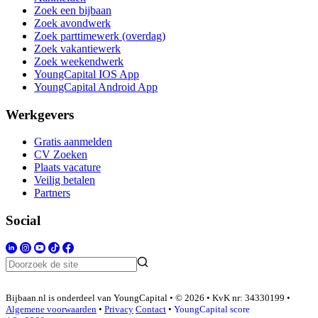
Zoek een bijbaan
Zoek avondwerk
Zoek parttimewerk (overdag)
Zoek vakantiewerk
Zoek weekendwerk
YoungCapital IOS App
YoungCapital Android App
Werkgevers
Gratis aanmelden
CV Zoeken
Plaats vacature
Veilig betalen
Partners
Social
Bijbaan.nl is onderdeel van YoungCapital • © 2026 • KvK nr: 34330199 •
Algemene voorwaarden
•
Privacy
Contact
•
YoungCapital score