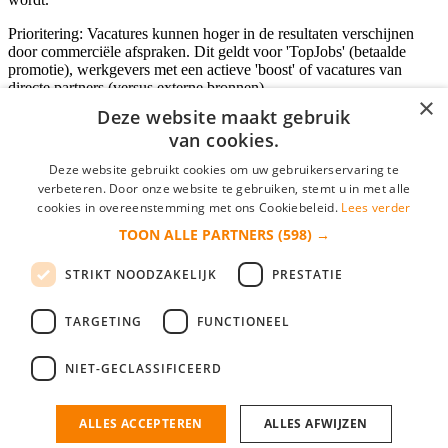
Prioritering: Vacatures kunnen hoger in de resultaten verschijnen
door commerciële afspraken. Dit geldt voor 'TopJobs' (betaalde
promotie), werkgevers met een actieve 'boost' of vacatures van
directe partners (versus externe bronnen).
×
Deze website maakt gebruik
van cookies.
Inloggen als bedrijf
Deze website gebruikt cookies om uw gebruikerservaring te
verbeteren. Door onze website te gebruiken, stemt u in met alle
E-mail
*
cookies in overeenstemming met ons Cookiebeleid.
Lees verder
TOON ALLE PARTNERS
(598) →
Wachtwoord
STRIKT NOODZAKELIJK
PRESTATIE
login gegevens onthouden
Wachtwoord vergeten?
login
TARGETING
FUNCTIONEEL
Bedrijf aanmelden
NIET-GECLASSIFICEERD
Na het aanmelden kun je meteen je vacature plaatsen en heb je je
nieuwe collega/werknemer zo gevonden!
ALLES ACCEPTEREN
ALLES AFWIJZEN