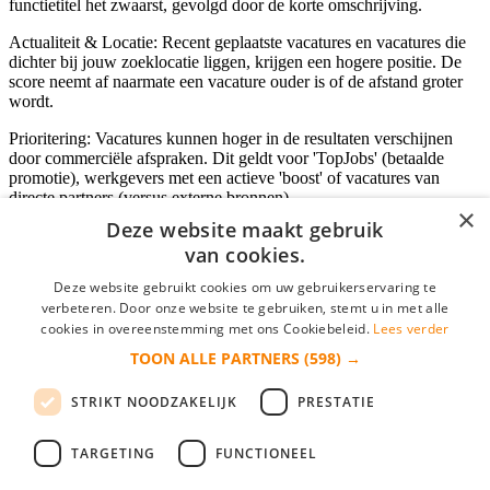
functietitel het zwaarst, gevolgd door de korte omschrijving.
Actualiteit & Locatie: Recent geplaatste vacatures en vacatures die
dichter bij jouw zoeklocatie liggen, krijgen een hogere positie. De
score neemt af naarmate een vacature ouder is of de afstand groter
wordt.
Prioritering: Vacatures kunnen hoger in de resultaten verschijnen
door commerciële afspraken. Dit geldt voor 'TopJobs' (betaalde
promotie), werkgevers met een actieve 'boost' of vacatures van
directe partners (versus externe bronnen).
×
Deze website maakt gebruik
van cookies.
Inloggen als bedrijf
Deze website gebruikt cookies om uw gebruikerservaring te
verbeteren. Door onze website te gebruiken, stemt u in met alle
E-mail
*
cookies in overeenstemming met ons Cookiebeleid.
Lees verder
TOON ALLE PARTNERS
(598) →
Wachtwoord
STRIKT NOODZAKELIJK
PRESTATIE
login gegevens onthouden
Wachtwoord vergeten?
login
TARGETING
FUNCTIONEEL