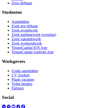
Over Bijbaan
Studenten
Aanmelden
Zoek een bijbaan
Zoek avondwerk
Zoek parttimewerk (overdag)
Zoek vakantiewerk
Zoek weekendwerk
YoungCapital IOS App
YoungCapital Android App
Werkgevers
Gratis aanmelden
CV Zoeken
Plaats vacature
Veilig betalen
Partners
Social