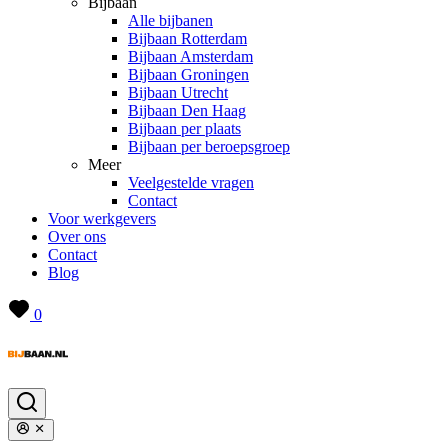
Bijbaan
Alle bijbanen
Bijbaan Rotterdam
Bijbaan Amsterdam
Bijbaan Groningen
Bijbaan Utrecht
Bijbaan Den Haag
Bijbaan per plaats
Bijbaan per beroepsgroep
Meer
Veelgestelde vragen
Contact
Voor werkgevers
Over ons
Contact
Blog
0