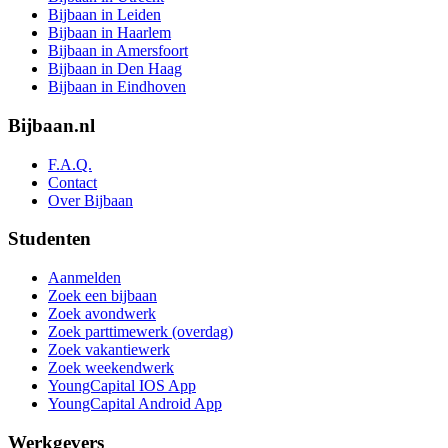
Bijbaan in Leiden
Bijbaan in Haarlem
Bijbaan in Amersfoort
Bijbaan in Den Haag
Bijbaan in Eindhoven
Bijbaan.nl
F.A.Q.
Contact
Over Bijbaan
Studenten
Aanmelden
Zoek een bijbaan
Zoek avondwerk
Zoek parttimewerk (overdag)
Zoek vakantiewerk
Zoek weekendwerk
YoungCapital IOS App
YoungCapital Android App
Werkgevers