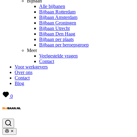
Bijbaan
Alle bijbanen
Bijbaan Rotterdam
Bijbaan Amsterdam
Bijbaan Groningen
Bijbaan Utrecht
Bijbaan Den Haag
Bijbaan per plaats
Bijbaan per beroepsgroep
Meer
Veelgestelde vragen
Contact
Voor werkgevers
Over ons
Contact
Blog
0