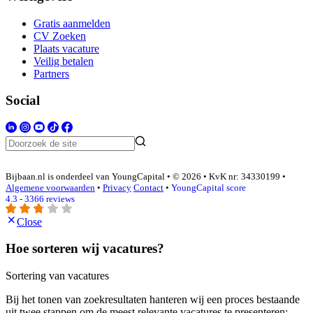
Gratis aanmelden
CV Zoeken
Plaats vacature
Veilig betalen
Partners
Social
Bijbaan.nl is onderdeel van YoungCapital • © 2026 • KvK nr: 34330199 •
Algemene voorwaarden
•
Privacy
Contact
•
YoungCapital score
4.3 - 3366 reviews
Close
Hoe sorteren wij vacatures?
Sortering van vacatures
Bij het tonen van zoekresultaten hanteren wij een proces bestaande
uit twee stappen om de meest relevante vacatures te presenteren: