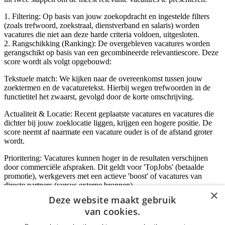
1. Filtering: Op basis van jouw zoekopdracht en ingestelde filters
(zoals trefwoord, zoekstraal, dienstverband en salaris) worden
vacatures die niet aan deze harde criteria voldoen, uitgesloten.
2. Rangschikking (Ranking): De overgebleven vacatures worden
gerangschikt op basis van een gecombineerde relevantiescore. Deze
score wordt als volgt opgebouwd:
Tekstuele match: We kijken naar de overeenkomst tussen jouw
zoektermen en de vacaturetekst. Hierbij wegen trefwoorden in de
functietitel het zwaarst, gevolgd door de korte omschrijving.
Actualiteit & Locatie: Recent geplaatste vacatures en vacatures die
dichter bij jouw zoeklocatie liggen, krijgen een hogere positie. De
score neemt af naarmate een vacature ouder is of de afstand groter
wordt.
Prioritering: Vacatures kunnen hoger in de resultaten verschijnen
door commerciële afspraken. Dit geldt voor 'TopJobs' (betaalde
promotie), werkgevers met een actieve 'boost' of vacatures van
directe partners (versus externe bronnen).
×
Deze website maakt gebruik
van cookies.
Inloggen als bedrijf