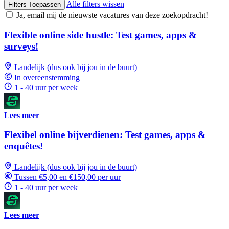
Alle filters wissen
Filters Toepassen
Ja, email mij de nieuwste vacatures van deze zoekopdracht!
Flexible online side hustle: Test games, apps &
surveys!
Landelijk (dus ook bij jou in de buurt)
In overeenstemming
1 - 40 uur per week
Lees meer
Flexibel online bijverdienen: Test games, apps &
enquêtes!
Landelijk (dus ook bij jou in de buurt)
Tussen €5,00 en €150,00 per uur
1 - 40 uur per week
Lees meer