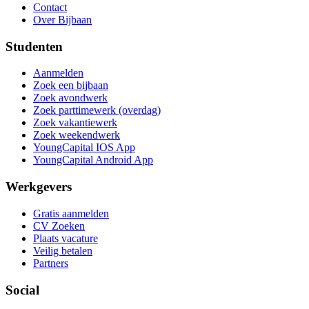
Contact
Over Bijbaan
Studenten
Aanmelden
Zoek een bijbaan
Zoek avondwerk
Zoek parttimewerk (overdag)
Zoek vakantiewerk
Zoek weekendwerk
YoungCapital IOS App
YoungCapital Android App
Werkgevers
Gratis aanmelden
CV Zoeken
Plaats vacature
Veilig betalen
Partners
Social