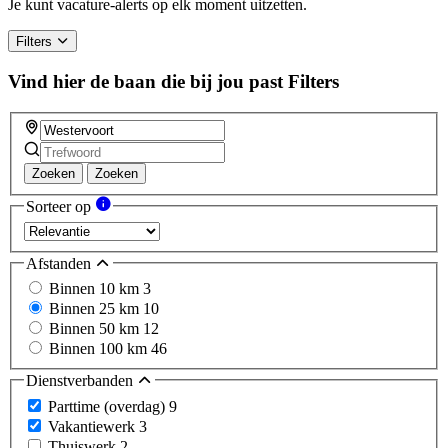
a
Je kunt vacature-alerts op elk moment uitzetten.
human,
ignore
Filters
this
field
Vind hier de baan die bij jou past
Filters
Zoeken
Zoeken
Sorteer op
Afstanden
Binnen 10 km
3
Binnen 25 km
10
Binnen 50 km
12
Binnen 100 km
46
Dienstverbanden
Parttime (overdag)
9
Vakantiewerk
3
Thuiswerk
2