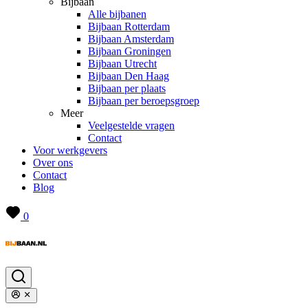
Bijbaan
Alle bijbanen
Bijbaan Rotterdam
Bijbaan Amsterdam
Bijbaan Groningen
Bijbaan Utrecht
Bijbaan Den Haag
Bijbaan per plaats
Bijbaan per beroepsgroep
Meer
Veelgestelde vragen
Contact
Voor werkgevers
Over ons
Contact
Blog
0