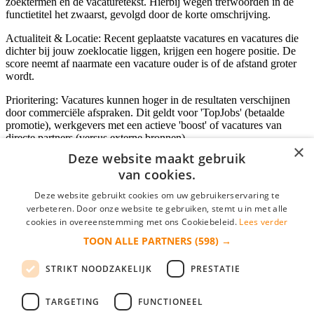
zoektermen en de vacaturetekst. Hierbij wegen trefwoorden in de
functietitel het zwaarst, gevolgd door de korte omschrijving.
Actualiteit & Locatie: Recent geplaatste vacatures en vacatures die
dichter bij jouw zoeklocatie liggen, krijgen een hogere positie. De
score neemt af naarmate een vacature ouder is of de afstand groter
wordt.
Prioritering: Vacatures kunnen hoger in de resultaten verschijnen
door commerciële afspraken. Dit geldt voor 'TopJobs' (betaalde
promotie), werkgevers met een actieve 'boost' of vacatures van
directe partners (versus externe bronnen).
×
Deze website maakt gebruik
van cookies.
Inloggen als bedrijf
Deze website gebruikt cookies om uw gebruikerservaring te
verbeteren. Door onze website te gebruiken, stemt u in met alle
E-mail
*
cookies in overeenstemming met ons Cookiebeleid.
Lees verder
TOON ALLE PARTNERS
(598) →
Wachtwoord
STRIKT NOODZAKELIJK
PRESTATIE
login gegevens onthouden
Wachtwoord vergeten?
login
TARGETING
FUNCTIONEEL