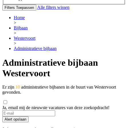
Alle filters wissen
Filters Toepassen
Home
>
Bijbaan
>
Westervoort
>
Administratieve bijbaan
Administratieve bijbaan
Westervoort
Er zijn
10
administratieve bijbanen in de buurt van Westervoort
gevonden.
Ja, email mij de nieuwste vacatures van deze zoekopdracht!
If
you
Alert opslaan
are