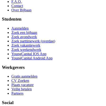
F.A.Q.
Contact
Over Bijbaan
Studenten
Aanmelden
Zoek een bijbaan
Zoek avondwerk
Zoek parttimewerk (overdag)
Zoek vakantiewerk
Zoek weekendwerk
YoungCapital IOS App
YoungCapital Android App
Werkgevers
Gratis aanmelden
CV Zoeken
Plaats vacature
Veilig betalen
Partners
Social