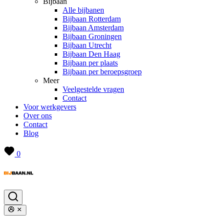
Bijbaan
Alle bijbanen
Bijbaan Rotterdam
Bijbaan Amsterdam
Bijbaan Groningen
Bijbaan Utrecht
Bijbaan Den Haag
Bijbaan per plaats
Bijbaan per beroepsgroep
Meer
Veelgestelde vragen
Contact
Voor werkgevers
Over ons
Contact
Blog
0