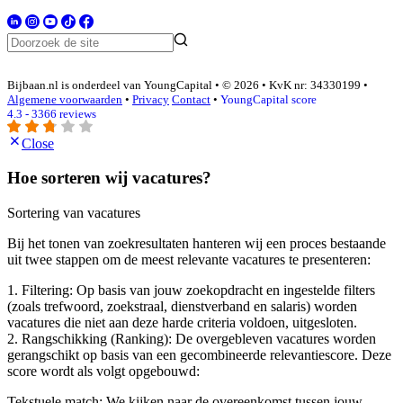
Bijbaan.nl is onderdeel van YoungCapital • © 2026 • KvK nr: 34330199 •
Algemene voorwaarden
•
Privacy
Contact
•
YoungCapital score
4.3 - 3366 reviews
Close
Hoe sorteren wij vacatures?
Sortering van vacatures
Bij het tonen van zoekresultaten hanteren wij een proces bestaande
uit twee stappen om de meest relevante vacatures te presenteren:
1. Filtering: Op basis van jouw zoekopdracht en ingestelde filters
(zoals trefwoord, zoekstraal, dienstverband en salaris) worden
vacatures die niet aan deze harde criteria voldoen, uitgesloten.
2. Rangschikking (Ranking): De overgebleven vacatures worden
gerangschikt op basis van een gecombineerde relevantiescore. Deze
score wordt als volgt opgebouwd:
Tekstuele match: We kijken naar de overeenkomst tussen jouw