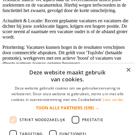
zoektermen en de vacaturetekst. Hierbij wegen trefwoorden in de
functietitel het zwaarst, gevolgd door de korte omschrijving.
Actualiteit & Locatie: Recent geplaatste vacatures en vacatures die
dichter bij jouw zoeklocatie liggen, krijgen een hogere positie. De
score neemt af naarmate een vacature ouder is of de afstand groter
wordt.
Prioritering: Vacatures kunnen hoger in de resultaten verschijnen
door commerciële afspraken. Dit geldt voor 'TopJobs' (betaalde
promotie), werkgevers met een actieve 'boost' of vacatures van
directe partners (versus externe bronnen).
×
Deze website maakt gebruik
van cookies.
Inloggen als bedrijf
Deze website gebruikt cookies om uw gebruikerservaring te
verbeteren. Door onze website te gebruiken, stemt u in met alle
E-mail
*
cookies in overeenstemming met ons Cookiebeleid.
Lees verder
TOON ALLE PARTNERS
(598) →
Wachtwoord
STRIKT NOODZAKELIJK
PRESTATIE
login gegevens onthouden
Wachtwoord vergeten?
login
TARGETING
FUNCTIONEEL