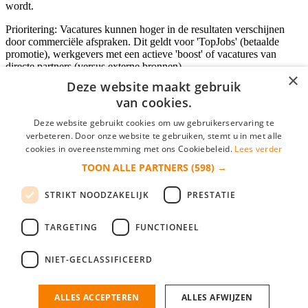
wordt.
Prioritering: Vacatures kunnen hoger in de resultaten verschijnen
door commerciële afspraken. Dit geldt voor 'TopJobs' (betaalde
promotie), werkgevers met een actieve 'boost' of vacatures van
directe partners (versus externe bronnen).
×
Deze website maakt gebruik
van cookies.
Inloggen als bedrijf
Deze website gebruikt cookies om uw gebruikerservaring te
verbeteren. Door onze website te gebruiken, stemt u in met alle
E-mail
*
cookies in overeenstemming met ons Cookiebeleid.
Lees verder
TOON ALLE PARTNERS
(598) →
Wachtwoord
STRIKT NOODZAKELIJK
PRESTATIE
login gegevens onthouden
Wachtwoord vergeten?
login
TARGETING
FUNCTIONEEL
Bedrijf aanmelden
NIET-GECLASSIFICEERD
Na het aanmelden kun je meteen je vacature plaatsen en heb je je
nieuwe collega/werknemer zo gevonden!
ALLES ACCEPTEREN
ALLES AFWIJZEN