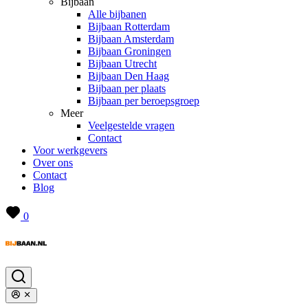
Bijbaan
Alle bijbanen
Bijbaan Rotterdam
Bijbaan Amsterdam
Bijbaan Groningen
Bijbaan Utrecht
Bijbaan Den Haag
Bijbaan per plaats
Bijbaan per beroepsgroep
Meer
Veelgestelde vragen
Contact
Voor werkgevers
Over ons
Contact
Blog
0