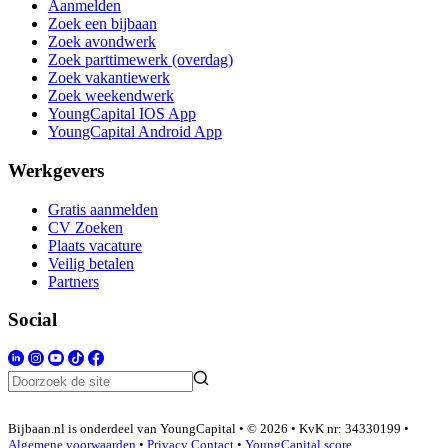
Aanmelden
Zoek een bijbaan
Zoek avondwerk
Zoek parttimewerk (overdag)
Zoek vakantiewerk
Zoek weekendwerk
YoungCapital IOS App
YoungCapital Android App
Werkgevers
Gratis aanmelden
CV Zoeken
Plaats vacature
Veilig betalen
Partners
Social
Bijbaan.nl is onderdeel van YoungCapital • © 2026 • KvK nr: 34330199 •
Algemene voorwaarden
•
Privacy
Contact
•
YoungCapital score