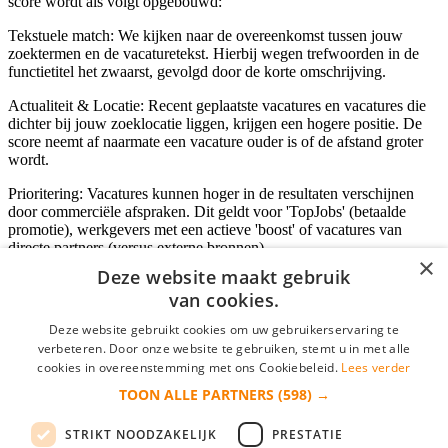
score wordt als volgt opgebouwd:
Tekstuele match: We kijken naar de overeenkomst tussen jouw
zoektermen en de vacaturetekst. Hierbij wegen trefwoorden in de
functietitel het zwaarst, gevolgd door de korte omschrijving.
Actualiteit & Locatie: Recent geplaatste vacatures en vacatures die
dichter bij jouw zoeklocatie liggen, krijgen een hogere positie. De
score neemt af naarmate een vacature ouder is of de afstand groter
wordt.
Prioritering: Vacatures kunnen hoger in de resultaten verschijnen
door commerciële afspraken. Dit geldt voor 'TopJobs' (betaalde
promotie), werkgevers met een actieve 'boost' of vacatures van
directe partners (versus externe bronnen).
×
Deze website maakt gebruik
van cookies.
Inloggen als bedrijf
Deze website gebruikt cookies om uw gebruikerservaring te
verbeteren. Door onze website te gebruiken, stemt u in met alle
E-mail
*
cookies in overeenstemming met ons Cookiebeleid.
Lees verder
TOON ALLE PARTNERS
(598) →
Wachtwoord
STRIKT NOODZAKELIJK
PRESTATIE
login gegevens onthouden