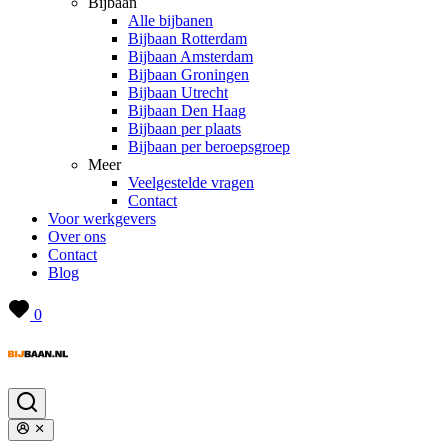
Bijbaan
Alle bijbanen
Bijbaan Rotterdam
Bijbaan Amsterdam
Bijbaan Groningen
Bijbaan Utrecht
Bijbaan Den Haag
Bijbaan per plaats
Bijbaan per beroepsgroep
Meer
Veelgestelde vragen
Contact
Voor werkgevers
Over ons
Contact
Blog
0