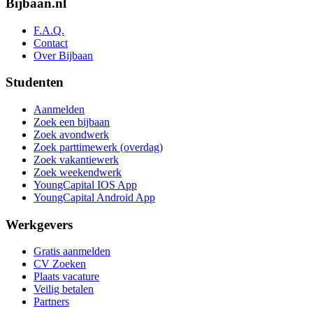
Bijbaan.nl
F.A.Q.
Contact
Over Bijbaan
Studenten
Aanmelden
Zoek een bijbaan
Zoek avondwerk
Zoek parttimewerk (overdag)
Zoek vakantiewerk
Zoek weekendwerk
YoungCapital IOS App
YoungCapital Android App
Werkgevers
Gratis aanmelden
CV Zoeken
Plaats vacature
Veilig betalen
Partners