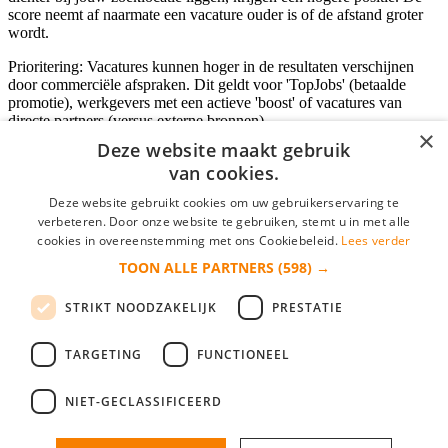
score neemt af naarmate een vacature ouder is of de afstand groter
wordt.
Prioritering: Vacatures kunnen hoger in de resultaten verschijnen
door commerciële afspraken. Dit geldt voor 'TopJobs' (betaalde
promotie), werkgevers met een actieve 'boost' of vacatures van
directe partners (versus externe bronnen).
×
Deze website maakt gebruik
van cookies.
Inloggen als bedrijf
Deze website gebruikt cookies om uw gebruikerservaring te
verbeteren. Door onze website te gebruiken, stemt u in met alle
E-mail
*
cookies in overeenstemming met ons Cookiebeleid.
Lees verder
TOON ALLE PARTNERS
(598) →
Wachtwoord
STRIKT NOODZAKELIJK
PRESTATIE
login gegevens onthouden
Wachtwoord vergeten?
login
TARGETING
FUNCTIONEEL
Bedrijf aanmelden
NIET-GECLASSIFICEERD
Na het aanmelden kun je meteen je vacature plaatsen en heb je je