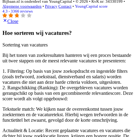
Bijbaan.nl is onderdeel van YoungCapital • © 2026 • KvK nr: 34330199 •
Algemene voorwaarden
•
Privacy
Contact
•
YoungCapital score
4.3 - 3366 reviews
Close
Hoe sorteren wij vacatures?
Sortering van vacatures
Bij het tonen van zoekresultaten hanteren wij een proces bestaande
uit twee stappen om de meest relevante vacatures te presenteren:
1. Filtering: Op basis van jouw zoekopdracht en ingestelde filters
(zoals trefwoord, zoekstraal, dienstverband en salaris) worden
vacatures die niet aan deze harde criteria voldoen, uitgesloten.
2. Rangschikking (Ranking): De overgebleven vacatures worden
gerangschikt op basis van een gecombineerde relevantiescore. Deze
score wordt als volgt opgebouwd:
Tekstuele match: We kijken naar de overeenkomst tussen jouw
zoektermen en de vacaturetekst. Hierbij wegen trefwoorden in de
functietitel het zwaarst, gevolgd door de korte omschrijving.
Actualiteit & Locatie: Recent geplaatste vacatures en vacatures die
dichter bij jouw zoeklocatie liggen, krijgen een hogere positie. De