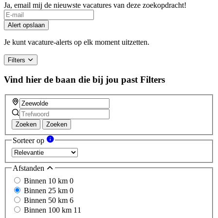
Ja, email mij de nieuwste vacatures van deze zoekopdracht!
If
you
Alert opslaan
are
a
Je kunt vacature-alerts op elk moment uitzetten.
human,
ignore
Filters
this
field
Vind hier de baan die bij jou past
Filters
Zoeken
Zoeken
Sorteer op
Afstanden
Binnen 10 km
0
Binnen 25 km
0
Binnen 50 km
6
Binnen 100 km
11