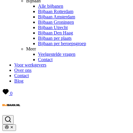
Bijbaan
Alle bijbanen
Bijbaan Rotterdam
Bijbaan Amsterdam
Bijbaan Groningen
Bijbaan Utrecht
Bijbaan Den Haag
Bijbaan per plaats
Bijbaan per beroepsgroep
Meer
Veelgestelde vragen
Contact
Voor werkgevers
Over ons
Contact
Blog
0