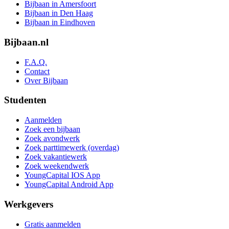
Bijbaan in Amersfoort
Bijbaan in Den Haag
Bijbaan in Eindhoven
Bijbaan.nl
F.A.Q.
Contact
Over Bijbaan
Studenten
Aanmelden
Zoek een bijbaan
Zoek avondwerk
Zoek parttimewerk (overdag)
Zoek vakantiewerk
Zoek weekendwerk
YoungCapital IOS App
YoungCapital Android App
Werkgevers
Gratis aanmelden