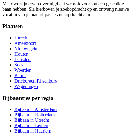
Maar we zijn ervan overtuigd dat we ook voor jou een geschikte
baan hebben. Sla hierboven je zoekopdracht op en ontvang nieuwe
vacatures in je mail of pas je zoekopdracht aan
Plaatsen
Utrecht
Amersfoort
Nieuwegein
Houten
Leusden
Soest
Woerden
Baarn
Driebergen Rijsenburg
Wageningen
Bijbaantjes per regio
Bijbaan in Amsterdam
Bijbaan in Rotterdam
Bijbaan in Utrecht
Bijbaan in Leiden
Bijbaan in Haarlem