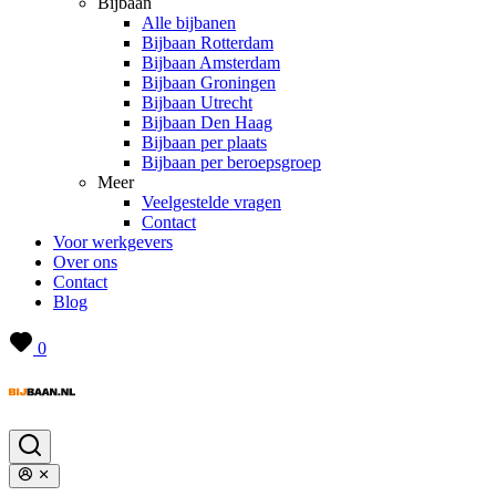
Bijbaan
Alle bijbanen
Bijbaan Rotterdam
Bijbaan Amsterdam
Bijbaan Groningen
Bijbaan Utrecht
Bijbaan Den Haag
Bijbaan per plaats
Bijbaan per beroepsgroep
Meer
Veelgestelde vragen
Contact
Voor werkgevers
Over ons
Contact
Blog
0