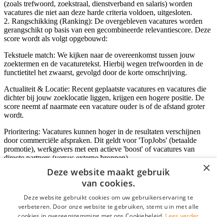
(zoals trefwoord, zoekstraal, dienstverband en salaris) worden
vacatures die niet aan deze harde criteria voldoen, uitgesloten.
2. Rangschikking (Ranking): De overgebleven vacatures worden
gerangschikt op basis van een gecombineerde relevantiescore. Deze
score wordt als volgt opgebouwd:
Tekstuele match: We kijken naar de overeenkomst tussen jouw
zoektermen en de vacaturetekst. Hierbij wegen trefwoorden in de
functietitel het zwaarst, gevolgd door de korte omschrijving.
Actualiteit & Locatie: Recent geplaatste vacatures en vacatures die
dichter bij jouw zoeklocatie liggen, krijgen een hogere positie. De
score neemt af naarmate een vacature ouder is of de afstand groter
wordt.
Prioritering: Vacatures kunnen hoger in de resultaten verschijnen
door commerciële afspraken. Dit geldt voor 'TopJobs' (betaalde
promotie), werkgevers met een actieve 'boost' of vacatures van
directe partners (versus externe bronnen).
×
Deze website maakt gebruik
van cookies.
Inloggen als bedrijf
Deze website gebruikt cookies om uw gebruikerservaring te
verbeteren. Door onze website te gebruiken, stemt u in met alle
E-mail
*
cookies in overeenstemming met ons Cookiebeleid.
Lees verder