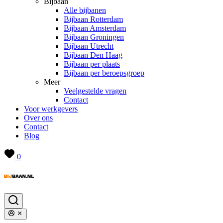
Bijbaan
Alle bijbanen
Bijbaan Rotterdam
Bijbaan Amsterdam
Bijbaan Groningen
Bijbaan Utrecht
Bijbaan Den Haag
Bijbaan per plaats
Bijbaan per beroepsgroep
Meer
Veelgestelde vragen
Contact
Voor werkgevers
Over ons
Contact
Blog
0