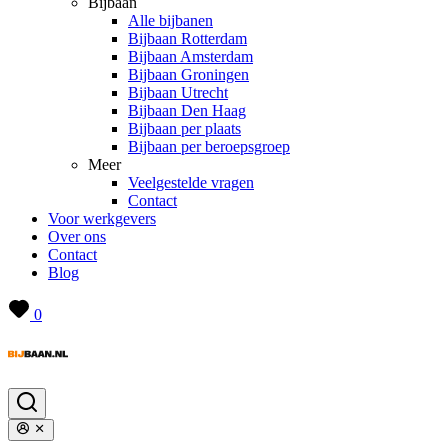
Bijbaan
Alle bijbanen
Bijbaan Rotterdam
Bijbaan Amsterdam
Bijbaan Groningen
Bijbaan Utrecht
Bijbaan Den Haag
Bijbaan per plaats
Bijbaan per beroepsgroep
Meer
Veelgestelde vragen
Contact
Voor werkgevers
Over ons
Contact
Blog
0