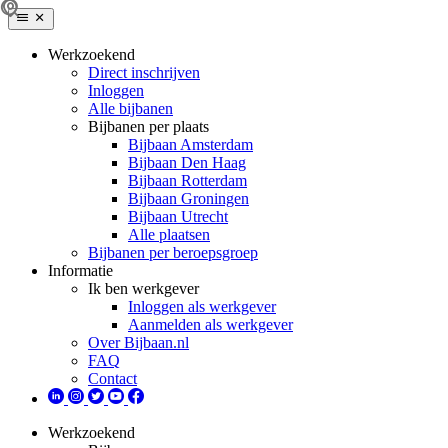
Werkzoekend
Direct inschrijven
Inloggen
Alle bijbanen
Bijbanen per plaats
Bijbaan Amsterdam
Bijbaan Den Haag
Bijbaan Rotterdam
Bijbaan Groningen
Bijbaan Utrecht
Alle plaatsen
Bijbanen per beroepsgroep
Informatie
Ik ben werkgever
Inloggen als werkgever
Aanmelden als werkgever
Over Bijbaan.nl
FAQ
Contact
Werkzoekend