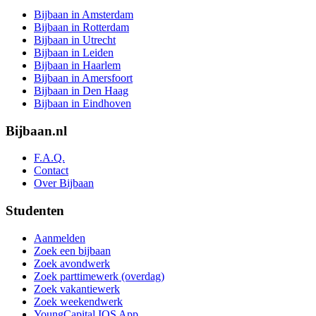
Bijbaan in Amsterdam
Bijbaan in Rotterdam
Bijbaan in Utrecht
Bijbaan in Leiden
Bijbaan in Haarlem
Bijbaan in Amersfoort
Bijbaan in Den Haag
Bijbaan in Eindhoven
Bijbaan.nl
F.A.Q.
Contact
Over Bijbaan
Studenten
Aanmelden
Zoek een bijbaan
Zoek avondwerk
Zoek parttimewerk (overdag)
Zoek vakantiewerk
Zoek weekendwerk
YoungCapital IOS App