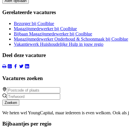
Alert opslaan
Gerelateerde vacatures
Bezorger bij Coolblue
Magazijnmedewerker bij Coolblue
Bijbaan Magazijnmedewerker bij Coolblue
Magazijnmedewerker Onderhoud & Schoonmaak bij Coolblue
Vakantiewerk Huishoudelijke Hulp in jouw regio
Deel deze vacature
Vacatures zoeken
Zoeken
We heten wel YoungCapital, maar iedereen is even welkom. Ook als 
Bijbaantjes per regio