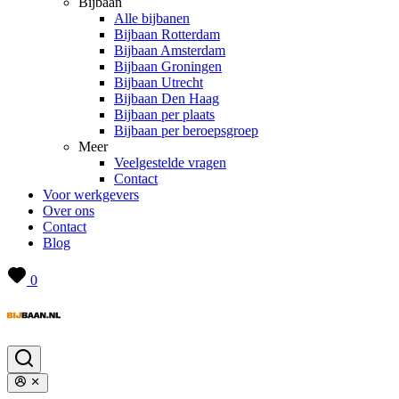
Bijbaan
Alle bijbanen
Bijbaan Rotterdam
Bijbaan Amsterdam
Bijbaan Groningen
Bijbaan Utrecht
Bijbaan Den Haag
Bijbaan per plaats
Bijbaan per beroepsgroep
Meer
Veelgestelde vragen
Contact
Voor werkgevers
Over ons
Contact
Blog
0