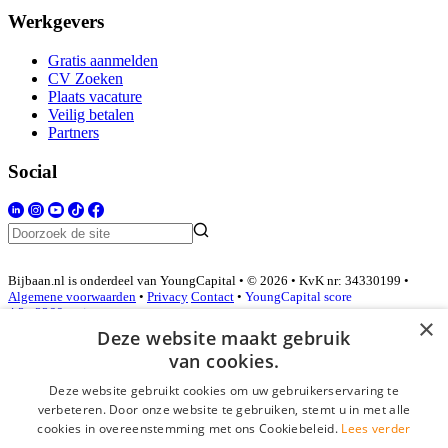
Werkgevers
Gratis aanmelden
CV Zoeken
Plaats vacature
Veilig betalen
Partners
Social
Bijbaan.nl is onderdeel van YoungCapital • © 2026 • KvK nr: 34330199 •
Algemene voorwaarden
•
Privacy
Contact
•
YoungCapital score
4.3 - 3366 reviews
×
Deze website maakt gebruik
van cookies.
Inloggen als bedrijf
Deze website gebruikt cookies om uw gebruikerservaring te
verbeteren. Door onze website te gebruiken, stemt u in met alle
E-mail
*
cookies in overeenstemming met ons Cookiebeleid.
Lees verder