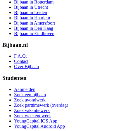
Bijbaan in Rotterdam
Bijbaan in Utrecht
Bijbaan in Leiden
Bijbaan in Haarlem
Bijbaan in Amersfoort
Bijbaan in Den Haag
Bijbaan in Eindhoven
Bijbaan.nl
F.A.Q.
Contact
Over Bijbaan
Studenten
Aanmelden
Zoek een bijbaan
Zoek avondwerk
Zoek parttimewerk (overdag)
Zoek vakantiewerk
Zoek weekendwerk
YoungCapital IOS App
YoungCapital Android App