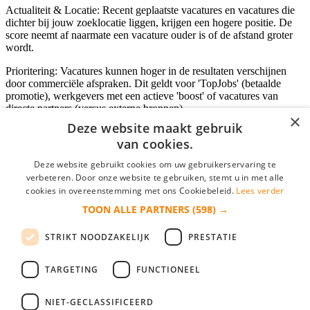
Actualiteit & Locatie: Recent geplaatste vacatures en vacatures die
dichter bij jouw zoeklocatie liggen, krijgen een hogere positie. De
score neemt af naarmate een vacature ouder is of de afstand groter
wordt.
Prioritering: Vacatures kunnen hoger in de resultaten verschijnen
door commerciële afspraken. Dit geldt voor 'TopJobs' (betaalde
promotie), werkgevers met een actieve 'boost' of vacatures van
directe partners (versus externe bronnen).
×
Deze website maakt gebruik
van cookies.
Inloggen als bedrijf
Deze website gebruikt cookies om uw gebruikerservaring te
verbeteren. Door onze website te gebruiken, stemt u in met alle
E-mail
*
cookies in overeenstemming met ons Cookiebeleid.
Lees verder
TOON ALLE PARTNERS
(598) →
Wachtwoord
STRIKT NOODZAKELIJK
PRESTATIE
login gegevens onthouden
Wachtwoord vergeten?
login
TARGETING
FUNCTIONEEL
Bedrijf aanmelden
NIET-GECLASSIFICEERD