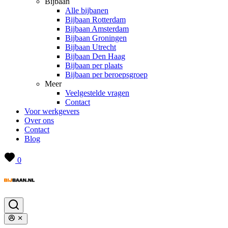
Bijbaan
Alle bijbanen
Bijbaan Rotterdam
Bijbaan Amsterdam
Bijbaan Groningen
Bijbaan Utrecht
Bijbaan Den Haag
Bijbaan per plaats
Bijbaan per beroepsgroep
Meer
Veelgestelde vragen
Contact
Voor werkgevers
Over ons
Contact
Blog
0