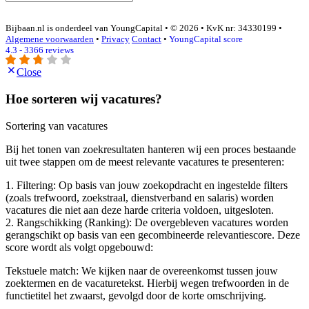
Bijbaan.nl is onderdeel van YoungCapital • © 2026 • KvK nr: 34330199 •
Algemene voorwaarden
•
Privacy
Contact
•
YoungCapital score
4.3 - 3366 reviews
Close
Hoe sorteren wij vacatures?
Sortering van vacatures
Bij het tonen van zoekresultaten hanteren wij een proces bestaande
uit twee stappen om de meest relevante vacatures te presenteren:
1. Filtering: Op basis van jouw zoekopdracht en ingestelde filters
(zoals trefwoord, zoekstraal, dienstverband en salaris) worden
vacatures die niet aan deze harde criteria voldoen, uitgesloten.
2. Rangschikking (Ranking): De overgebleven vacatures worden
gerangschikt op basis van een gecombineerde relevantiescore. Deze
score wordt als volgt opgebouwd:
Tekstuele match: We kijken naar de overeenkomst tussen jouw
zoektermen en de vacaturetekst. Hierbij wegen trefwoorden in de
functietitel het zwaarst, gevolgd door de korte omschrijving.