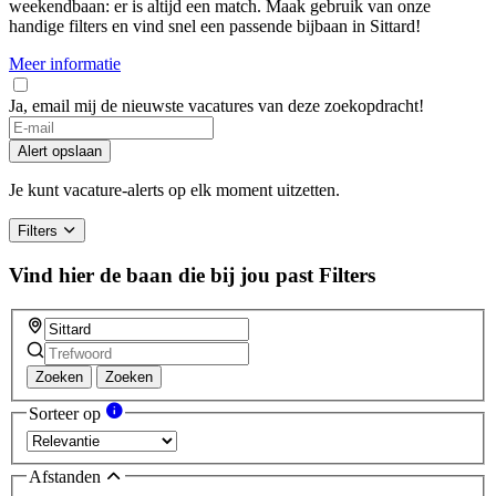
weekendbaan: er is altijd een match. Maak gebruik van onze
handige filters en vind snel een passende bijbaan in Sittard!
Meer informatie
Ja, email mij de nieuwste vacatures van deze zoekopdracht!
If
you
Alert opslaan
are
a
Je kunt vacature-alerts op elk moment uitzetten.
human,
ignore
Filters
this
field
Vind hier de baan die bij jou past
Filters
Zoeken
Zoeken
Sorteer op
Afstanden