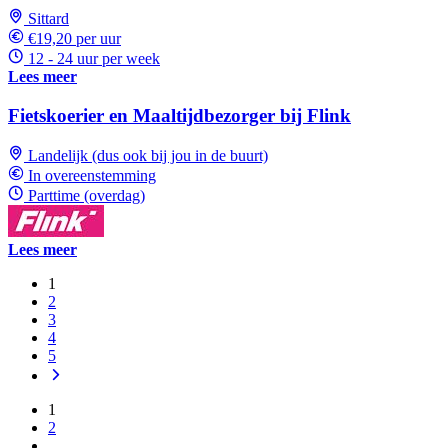
Sittard
€19,20 per uur
12 - 24 uur per week
Lees meer
Fietskoerier en Maaltijdbezorger bij Flink
Landelijk (dus ook bij jou in de buurt)
In overeenstemming
Parttime (overdag)
Lees meer
1
2
3
4
5
1
2
…