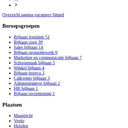
Overzicht pagina vacatures Sittard
Beroepsgroepen
Bijbaan logistiek
51
Bijbaan zorg
39
Sales bijbaan
14
Bijbaan promotiewerk
9
Marketing en communicatie bijbaan
7
Schoonmaak bijbaan
5
Winkel bijbaan
4
Bijbaan horeca
3
Callcenter bijbaan
3
Administratieve bijbaan
2
HR bijbaan
1
Bijbaan receptioniste
1
Plaatsen
Maastricht
Venlo
Heerlen