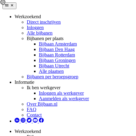
Werkzoekend
Direct inschrijven
Inloggen
Alle bijbanen
Bijbanen per plaats
Bijbaan Amsterdam
Bijbaan Den Haag
Bijbaan Rotterdam
Bijbaan Groningen
Bijbaan Utrecht
Alle plaatsen
Bijbanen per beroepsgroep
Informatie
Ik ben werkgever
Inloggen als werkgever
Aanmelden als werkgever
Over Bijbaan.nl
FAQ
Contact
Werkzoekend