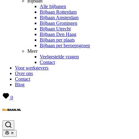
Bijbaan
Alle bijbanen
Bijbaan Rotterdam
Bijbaan Amsterdam
Bijbaan Groningen
Bijbaan Utrecht
Bijbaan Den Haag
Bijbaan per plaats
Bijbaan per beroepsgroep
Meer
Veelgestelde vragen
Contact
Voor werkgevers
Over ons
Contact
Blog
0