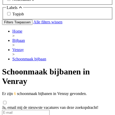
Labels
Topjob
Alle filters wissen
Filters Toepassen
Home
>
Bijbaan
>
Venray
>
Schoonmaak bijbaan
Schoonmaak bijbanen in
Venray
Er zijn
6
schoonmaak bijbanen in Venray gevonden.
Ja, email mij de nieuwste vacatures van deze zoekopdracht!
If