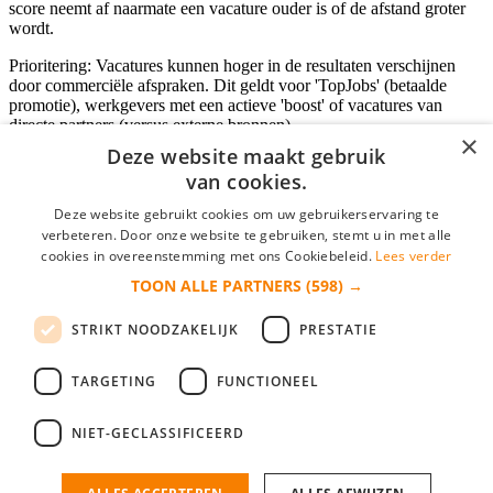
score neemt af naarmate een vacature ouder is of de afstand groter
wordt.
Prioritering: Vacatures kunnen hoger in de resultaten verschijnen
door commerciële afspraken. Dit geldt voor 'TopJobs' (betaalde
promotie), werkgevers met een actieve 'boost' of vacatures van
directe partners (versus externe bronnen).
×
Deze website maakt gebruik
van cookies.
Inloggen als bedrijf
Deze website gebruikt cookies om uw gebruikerservaring te
verbeteren. Door onze website te gebruiken, stemt u in met alle
E-mail
*
cookies in overeenstemming met ons Cookiebeleid.
Lees verder
TOON ALLE PARTNERS
(598) →
Wachtwoord
STRIKT NOODZAKELIJK
PRESTATIE
login gegevens onthouden
Wachtwoord vergeten?
login
TARGETING
FUNCTIONEEL
Bedrijf aanmelden
NIET-GECLASSIFICEERD
Na het aanmelden kun je meteen je vacature plaatsen en heb je je
nieuwe collega/werknemer zo gevonden!