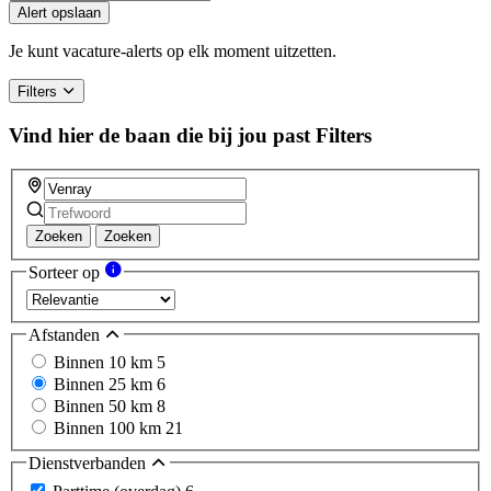
you
Alert opslaan
are
a
Je kunt vacature-alerts op elk moment uitzetten.
human,
ignore
Filters
this
field
Vind hier de baan die bij jou past
Filters
Zoeken
Zoeken
Sorteer op
Afstanden
Binnen 10 km
5
Binnen 25 km
6
Binnen 50 km
8
Binnen 100 km
21
Dienstverbanden