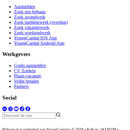
Aanmelden
Zoek een bijbaan
Zoek avondwerk
Zoek parttimewerk (overdag)
Zoek vakantiewerk
Zoek weekendwerk
YoungCapital IOS App
YoungCapital Android App
Werkgevers
Gratis aanmelden
CV Zoeken
Plaats vacature
Veilig betalen
Partners
Social
Bijbaan.nl is onderdeel van YoungCapital • © 2026 • KvK nr: 34330199 •