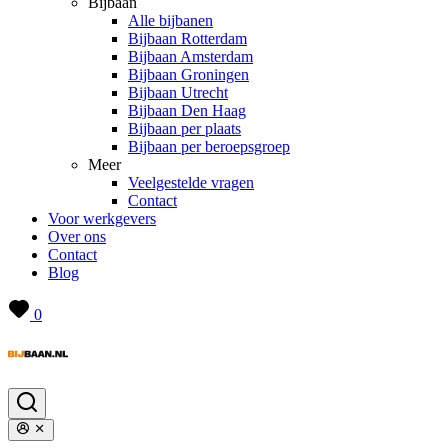
Bijbaan
Alle bijbanen
Bijbaan Rotterdam
Bijbaan Amsterdam
Bijbaan Groningen
Bijbaan Utrecht
Bijbaan Den Haag
Bijbaan per plaats
Bijbaan per beroepsgroep
Meer
Veelgestelde vragen
Contact
Voor werkgevers
Over ons
Contact
Blog
0