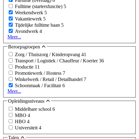
Parttime (overdag)
6
Fulltime (startersfunctie)
5
Weekendwerk
5
Vakantiewerk
5
Tijdelijke fulltime baan
5
Avondwerk
4
Meer...
Beroepsgroepen
Zorg / Thuiszorg / Kinderopvang
41
Transport / Logistiek / Chauffeur / Koerier
36
Productie
11
Promotiewerk / Hostess
7
Winkelwerk / Retail / Detailhandel
7
Schoonmaak / Facilitair
6
Meer...
Opleidingsniveaus
Middelbare school
6
MBO
4
HBO
4
Universiteit
4
Talen