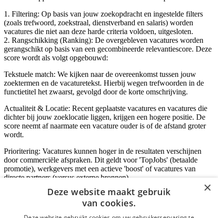
1. Filtering: Op basis van jouw zoekopdracht en ingestelde filters
(zoals trefwoord, zoekstraal, dienstverband en salaris) worden
vacatures die niet aan deze harde criteria voldoen, uitgesloten.
2. Rangschikking (Ranking): De overgebleven vacatures worden
gerangschikt op basis van een gecombineerde relevantiescore. Deze
score wordt als volgt opgebouwd:
Tekstuele match: We kijken naar de overeenkomst tussen jouw
zoektermen en de vacaturetekst. Hierbij wegen trefwoorden in de
functietitel het zwaarst, gevolgd door de korte omschrijving.
Actualiteit & Locatie: Recent geplaatste vacatures en vacatures die
dichter bij jouw zoeklocatie liggen, krijgen een hogere positie. De
score neemt af naarmate een vacature ouder is of de afstand groter
wordt.
Prioritering: Vacatures kunnen hoger in de resultaten verschijnen
door commerciële afspraken. Dit geldt voor 'TopJobs' (betaalde
promotie), werkgevers met een actieve 'boost' of vacatures van
directe partners (versus externe bronnen).
×
Deze website maakt gebruik
van cookies.
Inloggen als bedrijf
Deze website gebruikt cookies om uw gebruikerservaring te