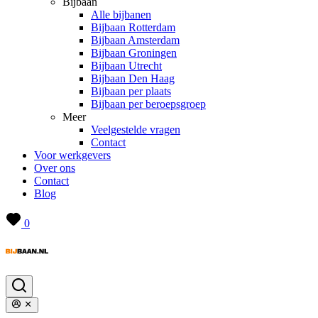
Bijbaan
Alle bijbanen
Bijbaan Rotterdam
Bijbaan Amsterdam
Bijbaan Groningen
Bijbaan Utrecht
Bijbaan Den Haag
Bijbaan per plaats
Bijbaan per beroepsgroep
Meer
Veelgestelde vragen
Contact
Voor werkgevers
Over ons
Contact
Blog
0