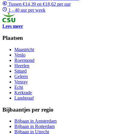
Tussen €14,39 en €18,62 per uur
1 - 40 uur per week
Lees meer
Plaatsen
Maastricht
Venlo
Roermond
Heerlen
Sittard
Geleen
Venray
Echt
Kerkrade
Landgraaf
Bijbaantjes per regio
Bijbaan in Amsterdam
Bijbaan in Rotterdam
Bijbaan in Utrecht