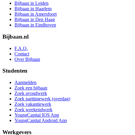
Bijbaan in Leiden
Bijbaan in Haarlem
Bijbaan in Amersfoort
Bijbaan in Den Haag
Bijbaan in Eindhoven
Bijbaan.nl
F.A.Q.
Contact
Over Bijbaan
Studenten
Aanmelden
Zoek een bijbaan
Zoek avondwerk
Zoek parttimewerk (overdag)
Zoek vakantiewerk
Zoek weekendwerk
YoungCapital IOS App
YoungCapital Android App
Werkgevers