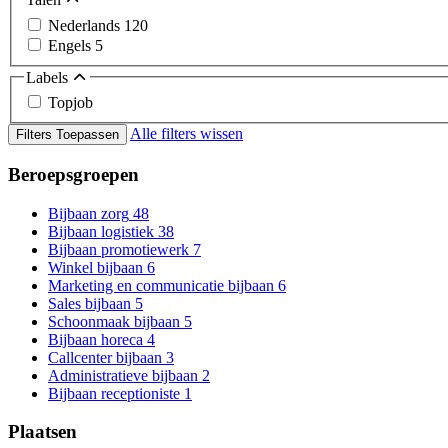
Nederlands
120
Engels
5
Labels
Topjob
Alle filters wissen
Filters Toepassen
Beroepsgroepen
Bijbaan zorg
48
Bijbaan logistiek
38
Bijbaan promotiewerk
7
Winkel bijbaan
6
Marketing en communicatie bijbaan
6
Sales bijbaan
5
Schoonmaak bijbaan
5
Bijbaan horeca
4
Callcenter bijbaan
3
Administratieve bijbaan
2
Bijbaan receptioniste
1
Plaatsen