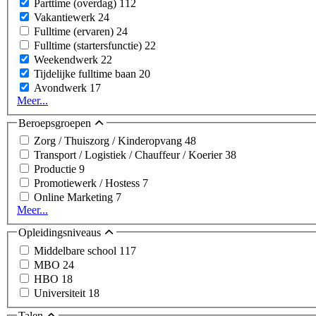
Parttime (overdag)
112
Vakantiewerk
24
Fulltime (ervaren)
24
Fulltime (startersfunctie)
22
Weekendwerk
22
Tijdelijke fulltime baan
20
Avondwerk
17
Meer...
Beroepsgroepen
Zorg / Thuiszorg / Kinderopvang
48
Transport / Logistiek / Chauffeur / Koerier
38
Productie
9
Promotiewerk / Hostess
7
Online Marketing
7
Meer...
Opleidingsniveaus
Middelbare school
117
MBO
24
HBO
18
Universiteit
18
Talen