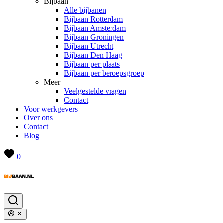
Bijbaan
Alle bijbanen
Bijbaan Rotterdam
Bijbaan Amsterdam
Bijbaan Groningen
Bijbaan Utrecht
Bijbaan Den Haag
Bijbaan per plaats
Bijbaan per beroepsgroep
Meer
Veelgestelde vragen
Contact
Voor werkgevers
Over ons
Contact
Blog
0