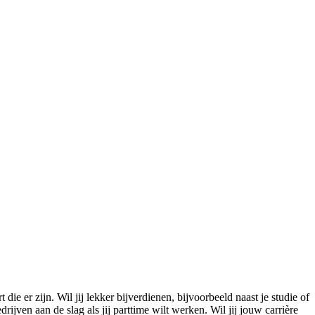
ie er zijn. Wil jij lekker bijverdienen, bijvoorbeeld naast je studie of
jven aan de slag als jij parttime wilt werken. Wil jij jouw carrière