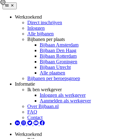
Werkzoekend
Direct inschrijven
Inloggen
Alle bijbanen
Bijbanen per plaats
Bijbaan Amsterdam
Bijbaan Den Haag
Bijbaan Rotterdam
Bijbaan Groningen
Bijbaan Utrecht
Alle plaatsen
Bijbanen per beroepsgroep
Informatie
Ik ben werkgever
Inloggen als werkgever
Aanmelden als werkgever
Over Bijbaan.nl
FAQ
Contact
Werkzoekend