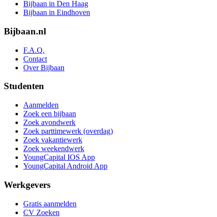
Bijbaan in Den Haag
Bijbaan in Eindhoven
Bijbaan.nl
F.A.Q.
Contact
Over Bijbaan
Studenten
Aanmelden
Zoek een bijbaan
Zoek avondwerk
Zoek parttimewerk (overdag)
Zoek vakantiewerk
Zoek weekendwerk
YoungCapital IOS App
YoungCapital Android App
Werkgevers
Gratis aanmelden
CV Zoeken