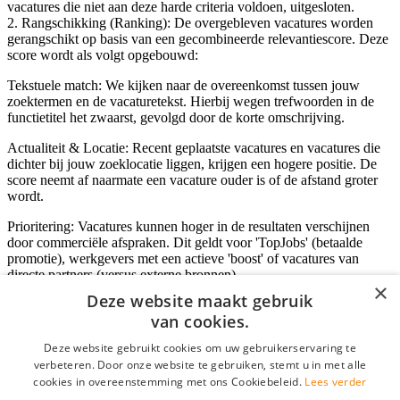
vacatures die niet aan deze harde criteria voldoen, uitgesloten.
2. Rangschikking (Ranking): De overgebleven vacatures worden
gerangschikt op basis van een gecombineerde relevantiescore. Deze
score wordt als volgt opgebouwd:
Tekstuele match: We kijken naar de overeenkomst tussen jouw
zoektermen en de vacaturetekst. Hierbij wegen trefwoorden in de
functietitel het zwaarst, gevolgd door de korte omschrijving.
Actualiteit & Locatie: Recent geplaatste vacatures en vacatures die
dichter bij jouw zoeklocatie liggen, krijgen een hogere positie. De
score neemt af naarmate een vacature ouder is of de afstand groter
wordt.
Prioritering: Vacatures kunnen hoger in de resultaten verschijnen
door commerciële afspraken. Dit geldt voor 'TopJobs' (betaalde
promotie), werkgevers met een actieve 'boost' of vacatures van
directe partners (versus externe bronnen).
×
Deze website maakt gebruik
van cookies.
Inloggen als bedrijf
Deze website gebruikt cookies om uw gebruikerservaring te
verbeteren. Door onze website te gebruiken, stemt u in met alle
E-mail
*
cookies in overeenstemming met ons Cookiebeleid.
Lees verder