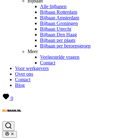
Bijbaan
Alle bijbanen
Bijbaan Rotterdam
Bijbaan Amsterdam
Bijbaan Groningen
Bijbaan Utrecht
Bijbaan Den Haag
Bijbaan per plaats
Bijbaan per beroepsgroep
Meer
Veelgestelde vragen
Contact
Voor werkgevers
Over ons
Contact
Blog
0