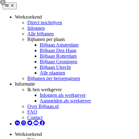
Werkzoekend
Direct inschrijven
Inloggen
Alle bijbanen
Bijbanen per plaats
Bijbaan Amsterdam
Bijbaan Den Haag
Bijbaan Rotterdam
Bijbaan Groningen
Bijbaan Utrecht
Alle plaatsen
Bijbanen per beroepsgroep
Informatie
Ik ben werkgever
Inloggen als werkgever
Aanmelden als werkgever
Over Bijbaan.nl
FAQ
Contact
Werkzoekend