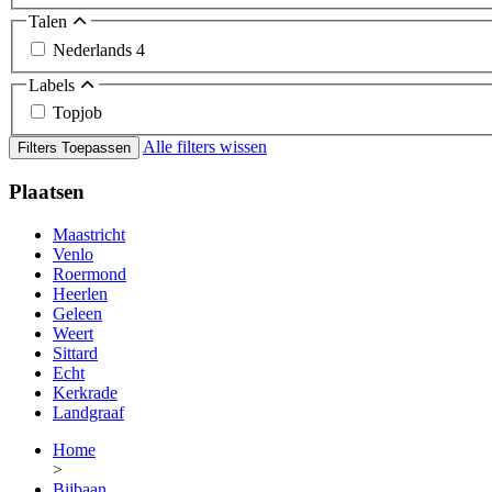
Talen
Nederlands
4
Labels
Topjob
Alle filters wissen
Filters Toepassen
Plaatsen
Maastricht
Venlo
Roermond
Heerlen
Geleen
Weert
Sittard
Echt
Kerkrade
Landgraaf
Home
>
Bijbaan