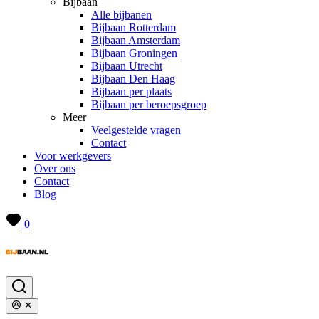
Bijbaan
Alle bijbanen
Bijbaan Rotterdam
Bijbaan Amsterdam
Bijbaan Groningen
Bijbaan Utrecht
Bijbaan Den Haag
Bijbaan per plaats
Bijbaan per beroepsgroep
Meer
Veelgestelde vragen
Contact
Voor werkgevers
Over ons
Contact
Blog
0