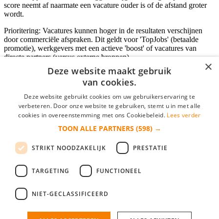
score neemt af naarmate een vacature ouder is of de afstand groter
wordt.
Prioritering: Vacatures kunnen hoger in de resultaten verschijnen
door commerciële afspraken. Dit geldt voor 'TopJobs' (betaalde
promotie), werkgevers met een actieve 'boost' of vacatures van
directe partners (versus externe bronnen).
×
Deze website maakt gebruik
van cookies.
Inloggen als bedrijf
Deze website gebruikt cookies om uw gebruikerservaring te
verbeteren. Door onze website te gebruiken, stemt u in met alle
E-mail
*
cookies in overeenstemming met ons Cookiebeleid.
Lees verder
TOON ALLE PARTNERS
(598) →
Wachtwoord
STRIKT NOODZAKELIJK
PRESTATIE
login gegevens onthouden
Wachtwoord vergeten?
login
TARGETING
FUNCTIONEEL
Bedrijf aanmelden
NIET-GECLASSIFICEERD
Na het aanmelden kun je meteen je vacature plaatsen en heb je je
nieuwe collega/werknemer zo gevonden!