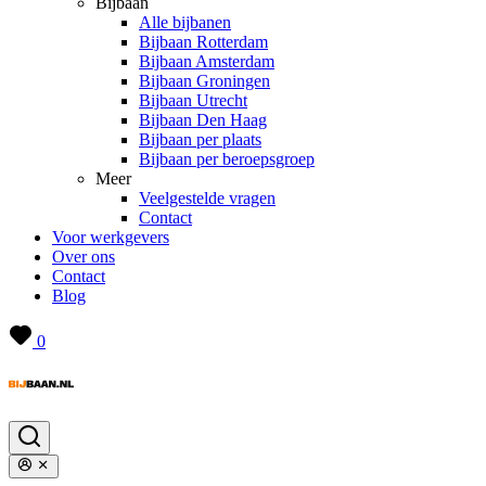
Bijbaan
Alle bijbanen
Bijbaan Rotterdam
Bijbaan Amsterdam
Bijbaan Groningen
Bijbaan Utrecht
Bijbaan Den Haag
Bijbaan per plaats
Bijbaan per beroepsgroep
Meer
Veelgestelde vragen
Contact
Voor werkgevers
Over ons
Contact
Blog
0