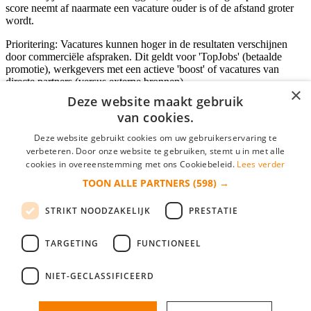
score neemt af naarmate een vacature ouder is of de afstand groter
wordt.
Prioritering: Vacatures kunnen hoger in de resultaten verschijnen
door commerciële afspraken. Dit geldt voor 'TopJobs' (betaalde
promotie), werkgevers met een actieve 'boost' of vacatures van
directe partners (versus externe bronnen).
×
Deze website maakt gebruik
van cookies.
Inloggen als bedrijf
Deze website gebruikt cookies om uw gebruikerservaring te
verbeteren. Door onze website te gebruiken, stemt u in met alle
E-mail
*
cookies in overeenstemming met ons Cookiebeleid.
Lees verder
TOON ALLE PARTNERS
(598) →
Wachtwoord
STRIKT NOODZAKELIJK
PRESTATIE
login gegevens onthouden
Wachtwoord vergeten?
login
TARGETING
FUNCTIONEEL
Bedrijf aanmelden
NIET-GECLASSIFICEERD
Na het aanmelden kun je meteen je vacature plaatsen en heb je je
nieuwe collega/werknemer zo gevonden!