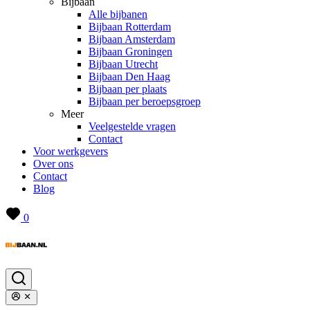
Bijbaan
Alle bijbanen
Bijbaan Rotterdam
Bijbaan Amsterdam
Bijbaan Groningen
Bijbaan Utrecht
Bijbaan Den Haag
Bijbaan per plaats
Bijbaan per beroepsgroep
Meer
Veelgestelde vragen
Contact
Voor werkgevers
Over ons
Contact
Blog
0