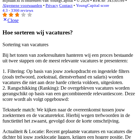
Bijbaan.nl is onderdeel van YoungCapital • © 2026 • KvK nr: 34330199 •
Algemene voorwaarden
•
Privacy
Contact
•
YoungCapital score
4.3 - 3366 reviews
Close
Hoe sorteren wij vacatures?
Sortering van vacatures
Bij het tonen van zoekresultaten hanteren wij een proces bestaande
uit twee stappen om de meest relevante vacatures te presenteren:
1. Filtering: Op basis van jouw zoekopdracht en ingestelde filters
(zoals trefwoord, zoekstraal, dienstverband en salaris) worden
vacatures die niet aan deze harde criteria voldoen, uitgesloten.
2. Rangschikking (Ranking): De overgebleven vacatures worden
gerangschikt op basis van een gecombineerde relevantiescore. Deze
score wordt als volgt opgebouwd:
Tekstuele match: We kijken naar de overeenkomst tussen jouw
zoektermen en de vacaturetekst. Hierbij wegen trefwoorden in de
functietitel het zwaarst, gevolgd door de korte omschrijving.
Actualiteit & Locatie: Recent geplaatste vacatures en vacatures die
dichter bij jouw zoeklocatie liggen, krijgen een hogere positie. De