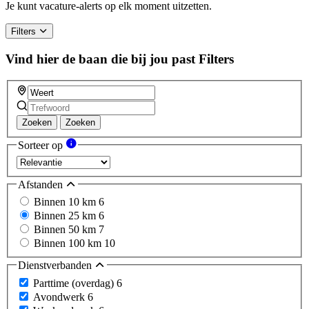
a
Je kunt vacature-alerts op elk moment uitzetten.
human,
ignore
Filters
this
field
Vind hier de baan die bij jou past
Filters
Zoeken
Zoeken
Sorteer op
Afstanden
Binnen 10 km
6
Binnen 25 km
6
Binnen 50 km
7
Binnen 100 km
10
Dienstverbanden
Parttime (overdag)
6
Avondwerk
6