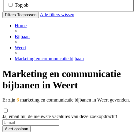
Topjob
Alle filters wissen
Filters Toepassen
Home
>
Bijbaan
>
Weert
>
Marketing en communicatie bijbaan
Marketing en communicatie
bijbanen in Weert
Er zijn
6
marketing en communicatie bijbanen in Weert gevonden.
Ja, email mij de nieuwste vacatures van deze zoekopdracht!
If
you
Alert opslaan
are