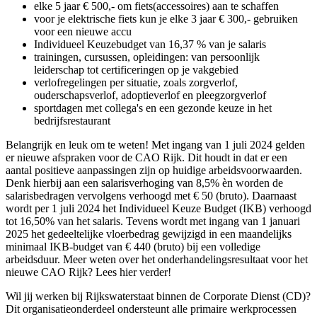
elke 5 jaar € 500,- om fiets(accessoires) aan te schaffen
voor je elektrische fiets kun je elke 3 jaar € 300,- gebruiken
voor een nieuwe accu
Individueel Keuzebudget van 16,37 % van je salaris
trainingen, cursussen, opleidingen: van persoonlijk
leiderschap tot certificeringen op je vakgebied
verlofregelingen per situatie, zoals zorgverlof,
ouderschapsverlof, adoptieverlof en pleegzorgverlof
sportdagen met collega's en een gezonde keuze in het
bedrijfsrestaurant
Belangrijk en leuk om te weten! Met ingang van 1 juli 2024 gelden
er nieuwe afspraken voor de CAO Rijk. Dit houdt in dat er een
aantal positieve aanpassingen zijn op huidige arbeidsvoorwaarden.
Denk hierbij aan een salarisverhoging van 8,5% èn worden de
salarisbedragen vervolgens verhoogd met € 50 (bruto). Daarnaast
wordt per 1 juli 2024 het Individueel Keuze Budget (IKB) verhoogd
tot 16,50% van het salaris. Tevens wordt met ingang van 1 januari
2025 het gedeeltelijke vloerbedrag gewijzigd in een maandelijks
minimaal IKB-budget van € 440 (bruto) bij een volledige
arbeidsduur. Meer weten over het onderhandelingsresultaat voor het
nieuwe CAO Rijk? Lees hier verder!
Wil jij werken bij Rijkswaterstaat binnen de Corporate Dienst (CD)?
Dit organisatieonderdeel ondersteunt alle primaire werkprocessen