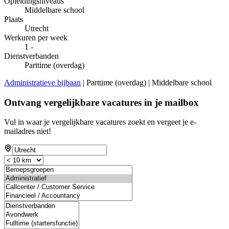
Opleidingsniveaus
Middelbare school
Plaats
Utrecht
Werkuren per week
1 -
Dienstverbanden
Parttime (overdag)
Administratieve bijbaan
| Parttime (overdag) | Middelbare school
Ontvang vergelijkbare vacatures in je mailbox
Vul in waar je vergelijkbare vacatures zoekt en vergeet je e-
mailadres niet!
If
you
are
a
human,
ignore
this
field