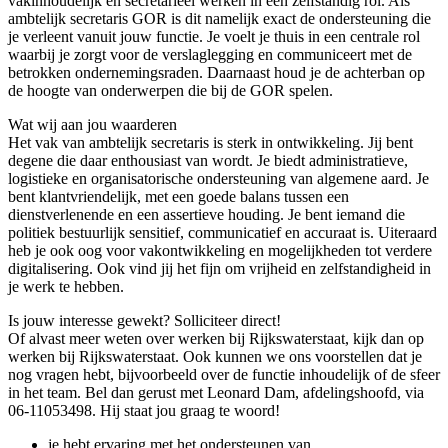
vakinhoudelijk en secretarieel werken in een zelfstandig rol. Als
ambtelijk secretaris GOR is dit namelijk exact de ondersteuning die
je verleent vanuit jouw functie. Je voelt je thuis in een centrale rol
waarbij je zorgt voor de verslaglegging en communiceert met de
betrokken ondernemingsraden. Daarnaast houd je de achterban op
de hoogte van onderwerpen die bij de GOR spelen.
Wat wij aan jou waarderen
Het vak van ambtelijk secretaris is sterk in ontwikkeling. Jij bent
degene die daar enthousiast van wordt. Je biedt administratieve,
logistieke en organisatorische ondersteuning van algemene aard. Je
bent klantvriendelijk, met een goede balans tussen een
dienstverlenende en een assertieve houding. Je bent iemand die
politiek bestuurlijk sensitief, communicatief en accuraat is. Uiteraard
heb je ook oog voor vakontwikkeling en mogelijkheden tot verdere
digitalisering. Ook vind jij het fijn om vrijheid en zelfstandigheid in
je werk te hebben.
Is jouw interesse gewekt? Solliciteer direct!
Of alvast meer weten over werken bij Rijkswaterstaat, kijk dan op
werken bij Rijkswaterstaat. Ook kunnen we ons voorstellen dat je
nog vragen hebt, bijvoorbeeld over de functie inhoudelijk of de sfeer
in het team. Bel dan gerust met Leonard Dam, afdelingshoofd, via
06-11053498. Hij staat jou graag te woord!
je hebt ervaring met het ondersteunen van