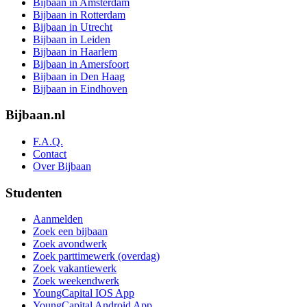
Bijbaan in Amsterdam
Bijbaan in Rotterdam
Bijbaan in Utrecht
Bijbaan in Leiden
Bijbaan in Haarlem
Bijbaan in Amersfoort
Bijbaan in Den Haag
Bijbaan in Eindhoven
Bijbaan.nl
F.A.Q.
Contact
Over Bijbaan
Studenten
Aanmelden
Zoek een bijbaan
Zoek avondwerk
Zoek parttimewerk (overdag)
Zoek vakantiewerk
Zoek weekendwerk
YoungCapital IOS App
YoungCapital Android App