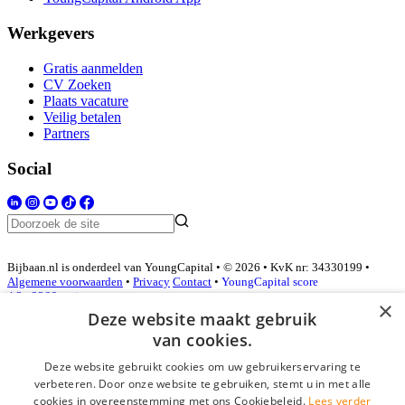
Werkgevers
Gratis aanmelden
CV Zoeken
Plaats vacature
Veilig betalen
Partners
Social
Bijbaan.nl is onderdeel van YoungCapital • © 2026 • KvK nr: 34330199 •
Algemene voorwaarden
•
Privacy
Contact
•
YoungCapital score
4.3 - 3366 reviews
×
Deze website maakt gebruik
van cookies.
Inloggen als bedrijf
Deze website gebruikt cookies om uw gebruikerservaring te
verbeteren. Door onze website te gebruiken, stemt u in met alle
E-mail
*
cookies in overeenstemming met ons Cookiebeleid.
Lees verder