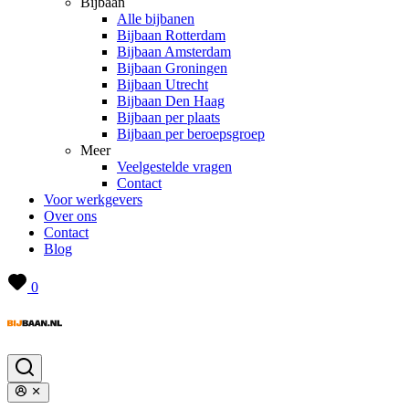
Bijbaan
Alle bijbanen
Bijbaan Rotterdam
Bijbaan Amsterdam
Bijbaan Groningen
Bijbaan Utrecht
Bijbaan Den Haag
Bijbaan per plaats
Bijbaan per beroepsgroep
Meer
Veelgestelde vragen
Contact
Voor werkgevers
Over ons
Contact
Blog
0