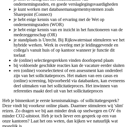
ondernemingsraden, en goede verslaglegingsvaardigheden
je kunt werken met databasemanagementsystemen zoals
Sharepoint (Connect)
je hebt enige kennis van of ervaring met de Wet op
ondernemingsraden (WOR)
je hebt enige kennis van en inzicht in het functioneren van de
medezeggenschap (OR)
je standplaats is Utrecht. Bij Rijkswaterstaat stimuleren we het
hybride werken. Werk in overleg met je leidinggevende en
collega's vanuit huis of op kantoor wanneer je functie dit
toelaat
de (online) selectiegesprekken vinden doorlopend plaats
bij voldoende geschikte reacties kan de vacature eerder sluiten
een (online) voorselectietest of een assessment kan onderdeel
zijn van het sollicitatieproces. Het maken van een casus en
(online) screening, bijvoorbeeld via databanken, kan eveneens
deel uitmaken van het sollicitatieproces. Het inwinnen van
referenties maakt deel uit van het sollicitatieproces
Heb je binnenkort je eerste kennismakings- of sollicitatiegesprek?
Deze vindt bij voorkeur online plaats. Daarmee stimuleren wij 'slim'
reizen. Zo dragen we bij aan minder druk op snelwegen en OV én
minder CO2-uitstoot. Heb je toch liever een gesprek op een van
onze kantoren? Laat het ons weten, dan kijken we natuurlijk wat
mogelijk is.