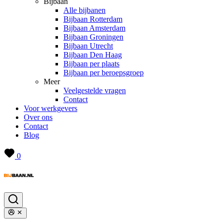
Bijbaan
Alle bijbanen
Bijbaan Rotterdam
Bijbaan Amsterdam
Bijbaan Groningen
Bijbaan Utrecht
Bijbaan Den Haag
Bijbaan per plaats
Bijbaan per beroepsgroep
Meer
Veelgestelde vragen
Contact
Voor werkgevers
Over ons
Contact
Blog
0