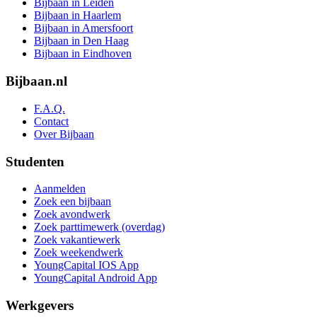
Bijbaan in Leiden
Bijbaan in Haarlem
Bijbaan in Amersfoort
Bijbaan in Den Haag
Bijbaan in Eindhoven
Bijbaan.nl
F.A.Q.
Contact
Over Bijbaan
Studenten
Aanmelden
Zoek een bijbaan
Zoek avondwerk
Zoek parttimewerk (overdag)
Zoek vakantiewerk
Zoek weekendwerk
YoungCapital IOS App
YoungCapital Android App
Werkgevers