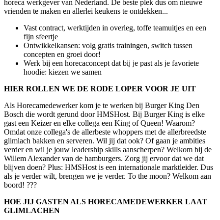
horeca werkgever van Nederland. De beste plek dus om nieuwe
vrienden te maken en allerlei keukens te ontdekken...
Vast contract, werktijden in overleg, toffe teamuitjes en een
fijn sfeertje
Ontwikkelkansen: volg gratis trainingen, switch tussen
concepten en groei door!
Werk bij een horecaconcept dat bij je past als je favoriete
hoodie: kiezen we samen
HIER ROLLEN WE DE RODE LOPER VOOR JE UIT
Als Horecamedewerker kom je te werken bij Burger King Den
Bosch die wordt gerund door HMSHost. Bij Burger King is elke
gast een Keizer en elke collega een King of Queen! Waarom?
Omdat onze collega's de allerbeste whoppers met de allerbreedste
glimlach bakken en serveren. Wil jij dat ook? Of gaan je ambities
verder en wil je jouw leadership skills aanscherpen? Welkom bij de
Willem Alexander van de hamburgers. Zorg jij ervoor dat we dat
blijven doen? Plus: HMSHost is een internationale marktleider. Dus
als je verder wilt, brengen we je verder. To the moon? Welkom aan
boord! ???
HOE JIJ GASTEN ALS HORECAMEDEWERKER LAAT
GLIMLACHEN