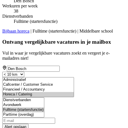
Den Bosch
Werkuren per week
38
Dienstverbanden
Fulltime (startersfunctie)
Bijbaan horeca
| Fulltime (startersfunctie) | Middelbare school
Ontvang vergelijkbare vacatures in je mailbox
Vul in waar je vergelijkbare vacatures zoekt en vergeet je e-
mailadres niet!
If
you
are
a
human,
ignore
this
field
Alert opslaan