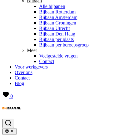
Bijbaan
Alle bijbanen
Bijbaan Rotterdam
Bijbaan Amsterdam
Bijbaan Groningen
Bijbaan Utrecht
Bijbaan Den Haag
Bijbaan per plaats
Bijbaan per beroepsgroep
Meer
Veelgestelde vragen
Contact
Voor werkgevers
Over ons
Contact
Blog
0