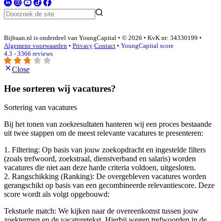
Bijbaan.nl is onderdeel van YoungCapital • © 2026 • KvK nr: 34330199 •
Algemene voorwaarden
•
Privacy
Contact
•
YoungCapital score
4.3 - 3366 reviews
Close
Hoe sorteren wij vacatures?
Sortering van vacatures
Bij het tonen van zoekresultaten hanteren wij een proces bestaande
uit twee stappen om de meest relevante vacatures te presenteren:
1. Filtering: Op basis van jouw zoekopdracht en ingestelde filters
(zoals trefwoord, zoekstraal, dienstverband en salaris) worden
vacatures die niet aan deze harde criteria voldoen, uitgesloten.
2. Rangschikking (Ranking): De overgebleven vacatures worden
gerangschikt op basis van een gecombineerde relevantiescore. Deze
score wordt als volgt opgebouwd:
Tekstuele match: We kijken naar de overeenkomst tussen jouw
zoektermen en de vacaturetekst. Hierbij wegen trefwoorden in de