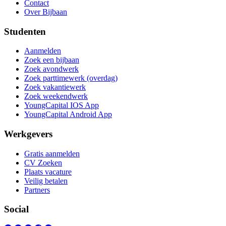
Contact
Over Bijbaan
Studenten
Aanmelden
Zoek een bijbaan
Zoek avondwerk
Zoek parttimewerk (overdag)
Zoek vakantiewerk
Zoek weekendwerk
YoungCapital IOS App
YoungCapital Android App
Werkgevers
Gratis aanmelden
CV Zoeken
Plaats vacature
Veilig betalen
Partners
Social