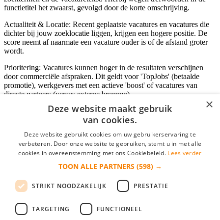
functietitel het zwaarst, gevolgd door de korte omschrijving.
Actualiteit & Locatie: Recent geplaatste vacatures en vacatures die
dichter bij jouw zoeklocatie liggen, krijgen een hogere positie. De
score neemt af naarmate een vacature ouder is of de afstand groter
wordt.
Prioritering: Vacatures kunnen hoger in de resultaten verschijnen
door commerciële afspraken. Dit geldt voor 'TopJobs' (betaalde
promotie), werkgevers met een actieve 'boost' of vacatures van
directe partners (versus externe bronnen).
×
Deze website maakt gebruik
van cookies.
Inloggen als bedrijf
Deze website gebruikt cookies om uw gebruikerservaring te
verbeteren. Door onze website te gebruiken, stemt u in met alle
E-mail
*
cookies in overeenstemming met ons Cookiebeleid.
Lees verder
TOON ALLE PARTNERS
(598) →
Wachtwoord
STRIKT NOODZAKELIJK
PRESTATIE
login gegevens onthouden
Wachtwoord vergeten?
login
TARGETING
FUNCTIONEEL