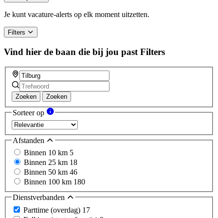
are
a
Je kunt vacature-alerts op elk moment uitzetten.
human,
ignore
Filters
this
field
Vind hier de baan die bij jou past
Filters
Zoeken
Zoeken
Sorteer op
Afstanden
Binnen 10 km
5
Binnen 25 km
18
Binnen 50 km
46
Binnen 100 km
180
Dienstverbanden
Parttime (overdag)
17