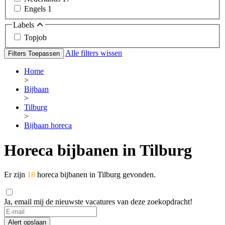
Engels
1
Labels
Topjob
Alle filters wissen
Filters Toepassen
Home
>
Bijbaan
>
Tilburg
>
Bijbaan horeca
Horeca bijbanen in Tilburg
Er zijn
18
horeca bijbanen in Tilburg gevonden.
Ja, email mij de nieuwste vacatures van deze zoekopdracht!
If
you
Alert opslaan