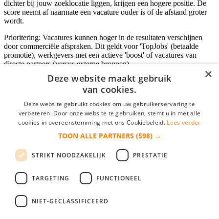
dichter bij jouw zoeklocatie liggen, krijgen een hogere positie. De
score neemt af naarmate een vacature ouder is of de afstand groter
wordt.
Prioritering: Vacatures kunnen hoger in de resultaten verschijnen
door commerciële afspraken. Dit geldt voor 'TopJobs' (betaalde
promotie), werkgevers met een actieve 'boost' of vacatures van
directe partners (versus externe bronnen).
×
Deze website maakt gebruik
van cookies.
Inloggen als bedrijf
Deze website gebruikt cookies om uw gebruikerservaring te
verbeteren. Door onze website te gebruiken, stemt u in met alle
E-mail
*
cookies in overeenstemming met ons Cookiebeleid.
Lees verder
TOON ALLE PARTNERS
(598) →
Wachtwoord
STRIKT NOODZAKELIJK
PRESTATIE
login gegevens onthouden
Wachtwoord vergeten?
login
TARGETING
FUNCTIONEEL
Bedrijf aanmelden
NIET-GECLASSIFICEERD
Na het aanmelden kun je meteen je vacature plaatsen en heb je je