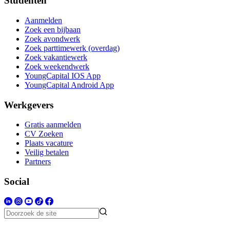
Studenten
Aanmelden
Zoek een bijbaan
Zoek avondwerk
Zoek parttimewerk (overdag)
Zoek vakantiewerk
Zoek weekendwerk
YoungCapital IOS App
YoungCapital Android App
Werkgevers
Gratis aanmelden
CV Zoeken
Plaats vacature
Veilig betalen
Partners
Social