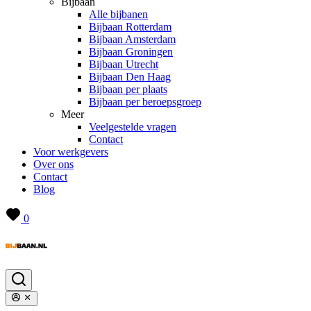
Bijbaan
Alle bijbanen
Bijbaan Rotterdam
Bijbaan Amsterdam
Bijbaan Groningen
Bijbaan Utrecht
Bijbaan Den Haag
Bijbaan per plaats
Bijbaan per beroepsgroep
Meer
Veelgestelde vragen
Contact
Voor werkgevers
Over ons
Contact
Blog
0