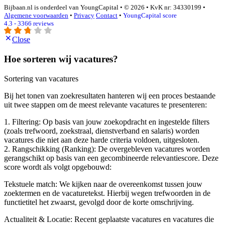
Bijbaan.nl is onderdeel van YoungCapital • © 2026 • KvK nr: 34330199 •
Algemene voorwaarden
•
Privacy
Contact
•
YoungCapital score
4.3 - 3366 reviews
Close
Hoe sorteren wij vacatures?
Sortering van vacatures
Bij het tonen van zoekresultaten hanteren wij een proces bestaande
uit twee stappen om de meest relevante vacatures te presenteren:
1. Filtering: Op basis van jouw zoekopdracht en ingestelde filters
(zoals trefwoord, zoekstraal, dienstverband en salaris) worden
vacatures die niet aan deze harde criteria voldoen, uitgesloten.
2. Rangschikking (Ranking): De overgebleven vacatures worden
gerangschikt op basis van een gecombineerde relevantiescore. Deze
score wordt als volgt opgebouwd:
Tekstuele match: We kijken naar de overeenkomst tussen jouw
zoektermen en de vacaturetekst. Hierbij wegen trefwoorden in de
functietitel het zwaarst, gevolgd door de korte omschrijving.
Actualiteit & Locatie: Recent geplaatste vacatures en vacatures die