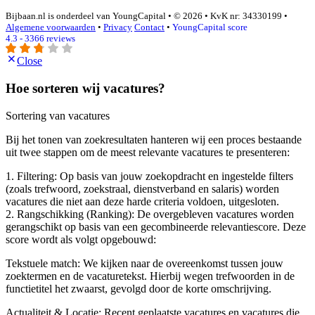
Bijbaan.nl is onderdeel van YoungCapital • © 2026 • KvK nr: 34330199 •
Algemene voorwaarden
•
Privacy
Contact
•
YoungCapital score
4.3 - 3366 reviews
Close
Hoe sorteren wij vacatures?
Sortering van vacatures
Bij het tonen van zoekresultaten hanteren wij een proces bestaande
uit twee stappen om de meest relevante vacatures te presenteren:
1. Filtering: Op basis van jouw zoekopdracht en ingestelde filters
(zoals trefwoord, zoekstraal, dienstverband en salaris) worden
vacatures die niet aan deze harde criteria voldoen, uitgesloten.
2. Rangschikking (Ranking): De overgebleven vacatures worden
gerangschikt op basis van een gecombineerde relevantiescore. Deze
score wordt als volgt opgebouwd:
Tekstuele match: We kijken naar de overeenkomst tussen jouw
zoektermen en de vacaturetekst. Hierbij wegen trefwoorden in de
functietitel het zwaarst, gevolgd door de korte omschrijving.
Actualiteit & Locatie: Recent geplaatste vacatures en vacatures die