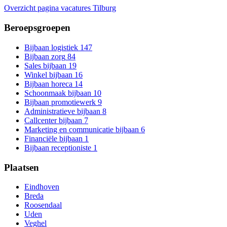
Overzicht pagina vacatures Tilburg
Beroepsgroepen
Bijbaan logistiek
147
Bijbaan zorg
84
Sales bijbaan
19
Winkel bijbaan
16
Bijbaan horeca
14
Schoonmaak bijbaan
10
Bijbaan promotiewerk
9
Administratieve bijbaan
8
Callcenter bijbaan
7
Marketing en communicatie bijbaan
6
Financiële bijbaan
1
Bijbaan receptioniste
1
Plaatsen
Eindhoven
Breda
Roosendaal
Uden
Veghel