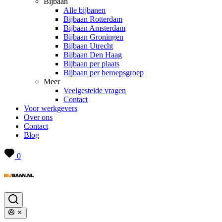
Bijbaan
Alle bijbanen
Bijbaan Rotterdam
Bijbaan Amsterdam
Bijbaan Groningen
Bijbaan Utrecht
Bijbaan Den Haag
Bijbaan per plaats
Bijbaan per beroepsgroep
Meer
Veelgestelde vragen
Contact
Voor werkgevers
Over ons
Contact
Blog
0