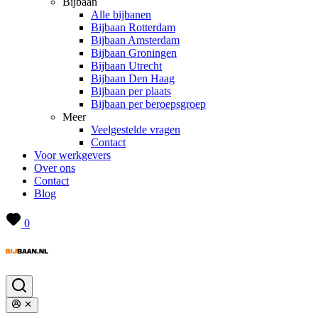
Bijbaan
Alle bijbanen
Bijbaan Rotterdam
Bijbaan Amsterdam
Bijbaan Groningen
Bijbaan Utrecht
Bijbaan Den Haag
Bijbaan per plaats
Bijbaan per beroepsgroep
Meer
Veelgestelde vragen
Contact
Voor werkgevers
Over ons
Contact
Blog
0