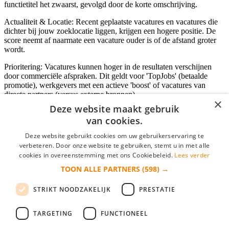
functietitel het zwaarst, gevolgd door de korte omschrijving.
Actualiteit & Locatie: Recent geplaatste vacatures en vacatures die
dichter bij jouw zoeklocatie liggen, krijgen een hogere positie. De
score neemt af naarmate een vacature ouder is of de afstand groter
wordt.
Prioritering: Vacatures kunnen hoger in de resultaten verschijnen
door commerciële afspraken. Dit geldt voor 'TopJobs' (betaalde
promotie), werkgevers met een actieve 'boost' of vacatures van
directe partners (versus externe bronnen).
×
Deze website maakt gebruik
van cookies.
Inloggen als bedrijf
Deze website gebruikt cookies om uw gebruikerservaring te
verbeteren. Door onze website te gebruiken, stemt u in met alle
E-mail
*
cookies in overeenstemming met ons Cookiebeleid.
Lees verder
TOON ALLE PARTNERS
(598) →
Wachtwoord
STRIKT NOODZAKELIJK
PRESTATIE
login gegevens onthouden
Wachtwoord vergeten?
login
TARGETING
FUNCTIONEEL