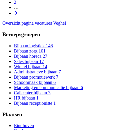
2
…
Overzicht pagina vacatures Veghel
Beroepsgroepen
Bijbaan logistiek
146
Bijbaan zorg
101
Bijbaan horeca
27
Sales bijbaan
17
Winkel bijbaan
14
Administratieve bijbaan
7
Bijbaan promotiewerk
7
Schoonmaak bijbaan
6
Marketing en communicatie bijbaan
6
Callcenter bijbaan
3
HR bijbaan
1
Bijbaan receptioniste
1
Plaatsen
Eindhoven