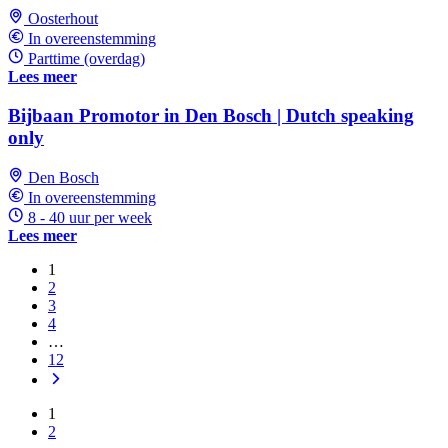
Oosterhout
In overeenstemming
Parttime (overdag)
Lees meer
Bijbaan Promotor in Den Bosch | Dutch speaking
only
Den Bosch
In overeenstemming
8 - 40 uur per week
Lees meer
1
2
3
4
…
12
1
2