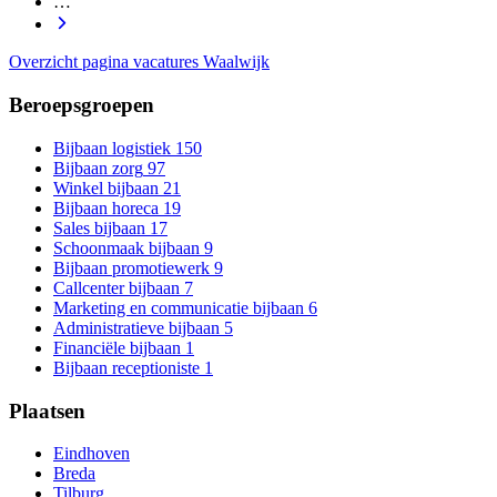
…
Overzicht pagina vacatures Waalwijk
Beroepsgroepen
Bijbaan logistiek
150
Bijbaan zorg
97
Winkel bijbaan
21
Bijbaan horeca
19
Sales bijbaan
17
Schoonmaak bijbaan
9
Bijbaan promotiewerk
9
Callcenter bijbaan
7
Marketing en communicatie bijbaan
6
Administratieve bijbaan
5
Financiële bijbaan
1
Bijbaan receptioniste
1
Plaatsen
Eindhoven
Breda
Tilburg