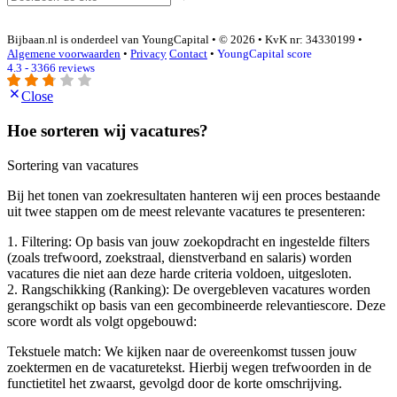
Bijbaan.nl is onderdeel van YoungCapital • © 2026 • KvK nr: 34330199 •
Algemene voorwaarden
•
Privacy
Contact
•
YoungCapital score
4.3 - 3366 reviews
Close
Hoe sorteren wij vacatures?
Sortering van vacatures
Bij het tonen van zoekresultaten hanteren wij een proces bestaande
uit twee stappen om de meest relevante vacatures te presenteren:
1. Filtering: Op basis van jouw zoekopdracht en ingestelde filters
(zoals trefwoord, zoekstraal, dienstverband en salaris) worden
vacatures die niet aan deze harde criteria voldoen, uitgesloten.
2. Rangschikking (Ranking): De overgebleven vacatures worden
gerangschikt op basis van een gecombineerde relevantiescore. Deze
score wordt als volgt opgebouwd:
Tekstuele match: We kijken naar de overeenkomst tussen jouw
zoektermen en de vacaturetekst. Hierbij wegen trefwoorden in de
functietitel het zwaarst, gevolgd door de korte omschrijving.