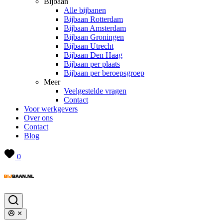
Bijbaan
Alle bijbanen
Bijbaan Rotterdam
Bijbaan Amsterdam
Bijbaan Groningen
Bijbaan Utrecht
Bijbaan Den Haag
Bijbaan per plaats
Bijbaan per beroepsgroep
Meer
Veelgestelde vragen
Contact
Voor werkgevers
Over ons
Contact
Blog
0