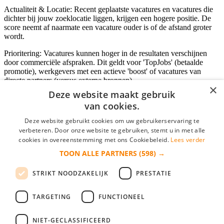
Actualiteit & Locatie: Recent geplaatste vacatures en vacatures die
dichter bij jouw zoeklocatie liggen, krijgen een hogere positie. De
score neemt af naarmate een vacature ouder is of de afstand groter
wordt.
Prioritering: Vacatures kunnen hoger in de resultaten verschijnen
door commerciële afspraken. Dit geldt voor 'TopJobs' (betaalde
promotie), werkgevers met een actieve 'boost' of vacatures van
directe partners (versus externe bronnen).
×
Deze website maakt gebruik
van cookies.
Inloggen als bedrijf
Deze website gebruikt cookies om uw gebruikerservaring te
verbeteren. Door onze website te gebruiken, stemt u in met alle
E-mail
*
cookies in overeenstemming met ons Cookiebeleid.
Lees verder
TOON ALLE PARTNERS
(598) →
Wachtwoord
STRIKT NOODZAKELIJK
PRESTATIE
login gegevens onthouden
Wachtwoord vergeten?
login
TARGETING
FUNCTIONEEL
Bedrijf aanmelden
NIET-GECLASSIFICEERD