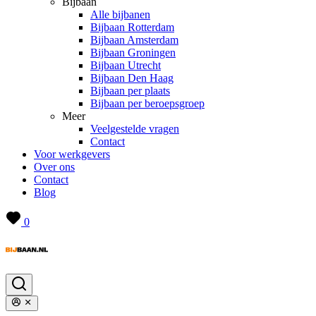
Bijbaan
Alle bijbanen
Bijbaan Rotterdam
Bijbaan Amsterdam
Bijbaan Groningen
Bijbaan Utrecht
Bijbaan Den Haag
Bijbaan per plaats
Bijbaan per beroepsgroep
Meer
Veelgestelde vragen
Contact
Voor werkgevers
Over ons
Contact
Blog
0