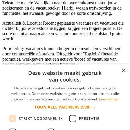
Tekstuele match: We kijken naar de overeenkomst tussen jouw
zoektermen en de vacaturetekst. Hierbij wegen trefwoorden in de
functietitel het zwaarst, gevolgd door de korte omschrijving.
Actualiteit & Locatie: Recent geplaatste vacatures en vacatures die
dichter bij jouw zoeklocatie liggen, krijgen een hogere positie. De
score neemt af naarmate een vacature ouder is of de afstand groter
wordt.
Prioritering: Vacatures kunnen hoger in de resultaten verschijnen
door commerciële afspraken. Dit geldt voor 'TopJobs' (betaalde
promotie), werkgevers met een actieve 'boost' of vacatures van
directe partners (versus externe bronnen).
×
Deze website maakt gebruik
van cookies.
Inloggen als bedrijf
Deze website gebruikt cookies om uw gebruikerservaring te
verbeteren. Door onze website te gebruiken, stemt u in met alle
E-mail
*
cookies in overeenstemming met ons Cookiebeleid.
Lees verder
TOON ALLE PARTNERS
(598) →
Wachtwoord
STRIKT NOODZAKELIJK
PRESTATIE
login gegevens onthouden
Wachtwoord vergeten?