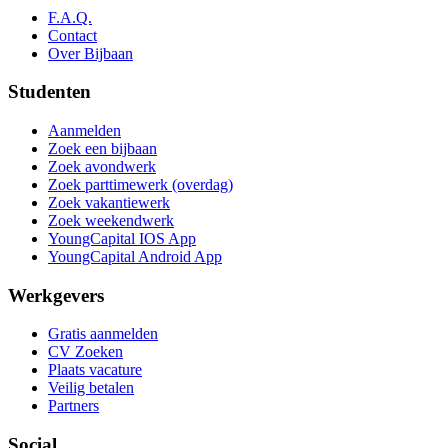
F.A.Q.
Contact
Over Bijbaan
Studenten
Aanmelden
Zoek een bijbaan
Zoek avondwerk
Zoek parttimewerk (overdag)
Zoek vakantiewerk
Zoek weekendwerk
YoungCapital IOS App
YoungCapital Android App
Werkgevers
Gratis aanmelden
CV Zoeken
Plaats vacature
Veilig betalen
Partners
Social