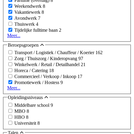
Parttime (overdag)
8
Weekendwerk
8
Vakantiewerk
8
Avondwerk
7
Thuiswerk
4
Tijdelijke fulltime baan
2
Meer...
Beroepsgroepen
Transport / Logistiek / Chauffeur / Koerier
162
Zorg / Thuiszorg / Kinderopvang
97
Winkelwerk / Retail / Detailhandel
21
Horeca / Catering
18
Commercieel / Verkoop / Inkoop
17
Promotiewerk / Hostess
9
Meer...
Opleidingsniveaus
Middelbare school
9
MBO
8
HBO
8
Universiteit
8
Talen