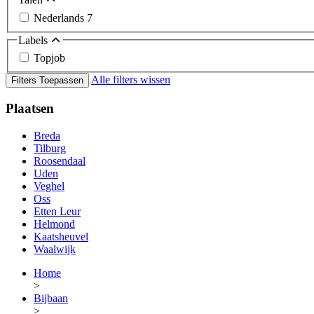
Nederlands
7
Labels
Topjob
Alle filters wissen
Filters Toepassen
Plaatsen
Breda
Tilburg
Roosendaal
Uden
Veghel
Oss
Etten Leur
Helmond
Kaatsheuvel
Waalwijk
Home
>
Bijbaan
>