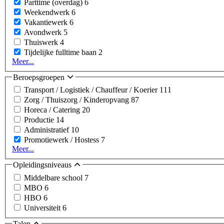
Parttime (overdag)
6
Weekendwerk
6
Vakantiewerk
6
Avondwerk
5
Thuiswerk
4
Tijdelijke fulltime baan
2
Meer...
Beroepsgroepen
Transport / Logistiek / Chauffeur / Koerier
111
Zorg / Thuiszorg / Kinderopvang
87
Horeca / Catering
20
Productie
14
Administratief
10
Promotiewerk / Hostess
7
Meer...
Opleidingsniveaus
Middelbare school
7
MBO
6
HBO
6
Universiteit
6
Talen