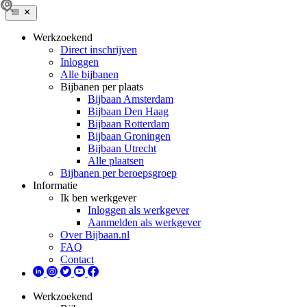
Werkzoekend
Direct inschrijven
Inloggen
Alle bijbanen
Bijbanen per plaats
Bijbaan Amsterdam
Bijbaan Den Haag
Bijbaan Rotterdam
Bijbaan Groningen
Bijbaan Utrecht
Alle plaatsen
Bijbanen per beroepsgroep
Informatie
Ik ben werkgever
Inloggen als werkgever
Aanmelden als werkgever
Over Bijbaan.nl
FAQ
Contact
Werkzoekend