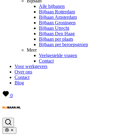
Bijbaan
Alle bijbanen
Bijbaan Rotterdam
Bijbaan Amsterdam
Bijbaan Groningen
Bijbaan Utrecht
Bijbaan Den Haag
Bijbaan per plaats
Bijbaan per beroepsgroep
Meer
Veelgestelde vragen
Contact
Voor werkgevers
Over ons
Contact
Blog
0