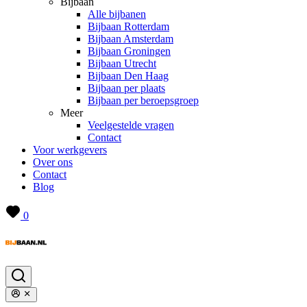
Bijbaan
Alle bijbanen
Bijbaan Rotterdam
Bijbaan Amsterdam
Bijbaan Groningen
Bijbaan Utrecht
Bijbaan Den Haag
Bijbaan per plaats
Bijbaan per beroepsgroep
Meer
Veelgestelde vragen
Contact
Voor werkgevers
Over ons
Contact
Blog
0