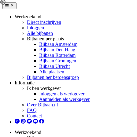
Werkzoekend
Direct inschrijven
Inloggen
Alle bijbanen
Bijbanen per plaats
Bijbaan Amsterdam
Bijbaan Den Haag
Bijbaan Rotterdam
Bijbaan Groningen
Bijbaan Utrecht
Alle plaatsen
Bijbanen per beroepsgroep
Informatie
Ik ben werkgever
Inloggen als werkgever
Aanmelden als werkgever
Over Bijbaan.nl
FAQ
Contact
Werkzoekend