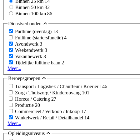
Binnen 25 km
14
Binnen 50 km
32
Binnen 100 km
86
Dienstverbanden
Parttime (overdag)
13
Fulltime (startersfunctie)
4
Avondwerk
3
Weekendwerk
3
Vakantiewerk
3
Tijdelijke fulltime baan
2
Meer...
Beroepsgroepen
Transport / Logistiek / Chauffeur / Koerier
146
Zorg / Thuiszorg / Kinderopvang
101
Horeca / Catering
27
Productie
20
Commercieel / Verkoop / Inkoop
17
Winkelwerk / Retail / Detailhandel
14
Meer...
Opleidingsniveaus