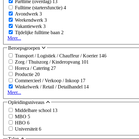
Parttime (overdag)
13
Fulltime (startersfunctie)
4
Avondwerk
3
Weekendwerk
3
Vakantiewerk
3
Tijdelijke fulltime baan
2
Meer...
Beroepsgroepen
Transport / Logistiek / Chauffeur / Koerier
146
Zorg / Thuiszorg / Kinderopvang
101
Horeca / Catering
27
Productie
20
Commercieel / Verkoop / Inkoop
17
Winkelwerk / Retail / Detailhandel
14
Meer...
Opleidingsniveaus
Middelbare school
13
MBO
5
HBO
6
Universiteit
6
Talen