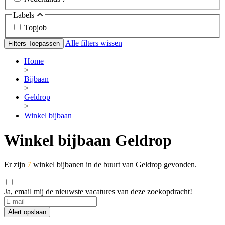
Labels
Topjob
Alle filters wissen
Filters Toepassen
Home
>
Bijbaan
>
Geldrop
>
Winkel bijbaan
Winkel bijbaan Geldrop
Er zijn
7
winkel bijbanen in de buurt van Geldrop gevonden.
Ja, email mij de nieuwste vacatures van deze zoekopdracht!
If
you
Alert opslaan
are