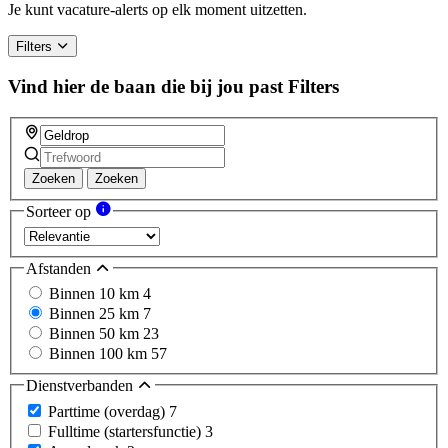
a
Je kunt vacature-alerts op elk moment uitzetten.
human,
ignore
Filters
this
field
Vind hier de baan die bij jou past
Filters
Zoeken
Zoeken
Sorteer op
Afstanden
Binnen 10 km
4
Binnen 25 km
7
Binnen 50 km
23
Binnen 100 km
57
Dienstverbanden
Parttime (overdag)
7
Fulltime (startersfunctie)
3