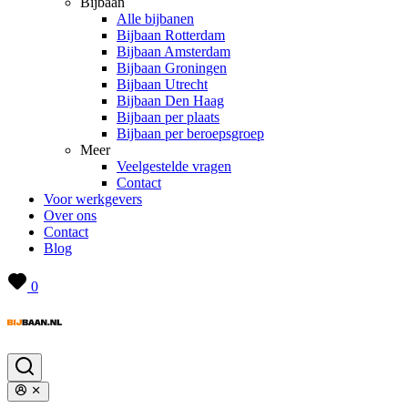
Bijbaan
Alle bijbanen
Bijbaan Rotterdam
Bijbaan Amsterdam
Bijbaan Groningen
Bijbaan Utrecht
Bijbaan Den Haag
Bijbaan per plaats
Bijbaan per beroepsgroep
Meer
Veelgestelde vragen
Contact
Voor werkgevers
Over ons
Contact
Blog
0