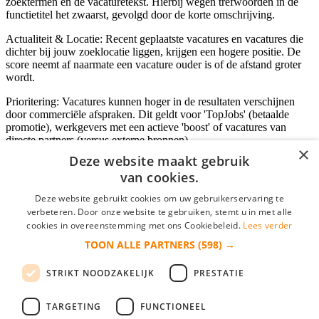
zoektermen en de vacaturetekst. Hierbij wegen trefwoorden in de
functietitel het zwaarst, gevolgd door de korte omschrijving.
Actualiteit & Locatie: Recent geplaatste vacatures en vacatures die
dichter bij jouw zoeklocatie liggen, krijgen een hogere positie. De
score neemt af naarmate een vacature ouder is of de afstand groter
wordt.
Prioritering: Vacatures kunnen hoger in de resultaten verschijnen
door commerciële afspraken. Dit geldt voor 'TopJobs' (betaalde
promotie), werkgevers met een actieve 'boost' of vacatures van
directe partners (versus externe bronnen).
×
Deze website maakt gebruik
van cookies.
Inloggen als bedrijf
Deze website gebruikt cookies om uw gebruikerservaring te
verbeteren. Door onze website te gebruiken, stemt u in met alle
E-mail
*
cookies in overeenstemming met ons Cookiebeleid.
Lees verder
TOON ALLE PARTNERS
(598) →
Wachtwoord
STRIKT NOODZAKELIJK
PRESTATIE
login gegevens onthouden
Wachtwoord vergeten?
login
TARGETING
FUNCTIONEEL