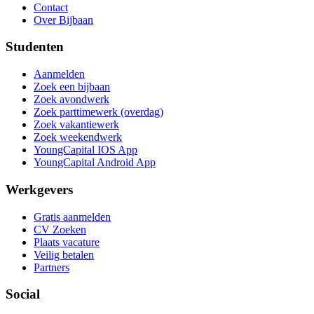
Contact
Over Bijbaan
Studenten
Aanmelden
Zoek een bijbaan
Zoek avondwerk
Zoek parttimewerk (overdag)
Zoek vakantiewerk
Zoek weekendwerk
YoungCapital IOS App
YoungCapital Android App
Werkgevers
Gratis aanmelden
CV Zoeken
Plaats vacature
Veilig betalen
Partners
Social